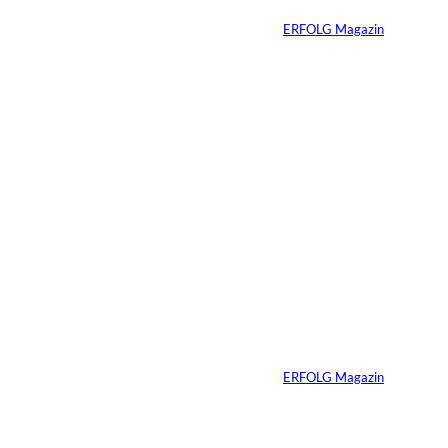
Von
ERFOLG Magazin
27.05.2026
5 Min.
Wenn deine
Mitarbeiter dein
Produkt nicht kaufen
würden – hast du ein
Problem
Von
ERFOLG Magazin
20.05.2026