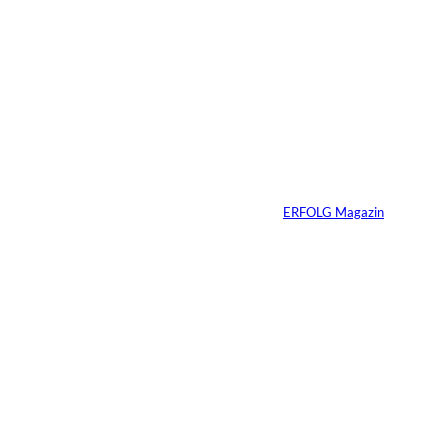
4 Min.
Vom Experiment zum
Wettbewerbsvorteil
Von
ERFOLG Magazin
14.05.2026
3 Min.