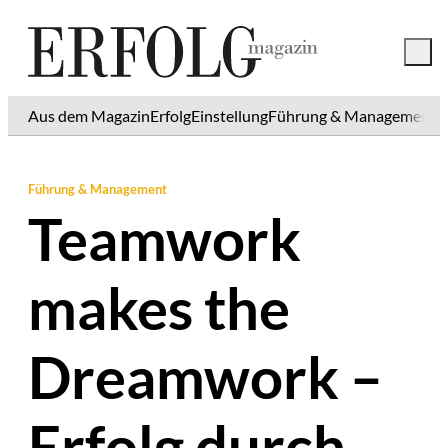
Aus dem Magazin
Erfolg
Einstellung
Führung & Management
K
Führung & Management
Teamwork
makes the
Dreamwork –
Erfolg durch