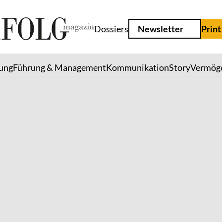
Dossiers
Newsletter
Print
lung
Führung & Management
Kommunikation
Story
Vermög