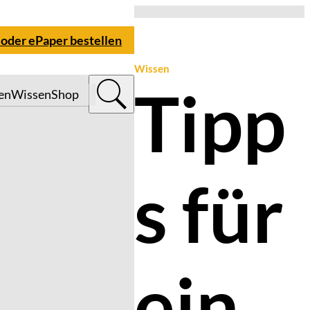
 oder ePaper bestellen
Wissen
Tipp
en
Wissen
Shop
s für
ein