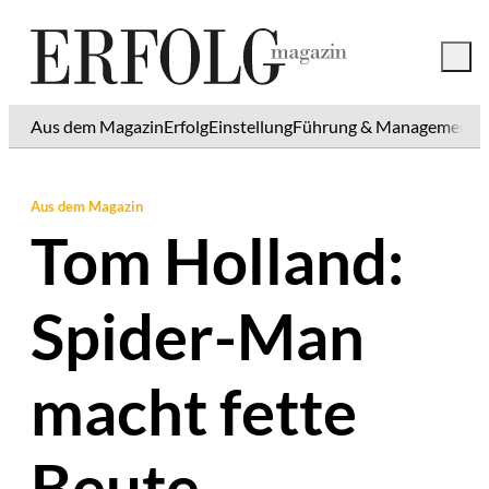
Aus dem Magazin
Erfolg
Einstellung
Führung & Management
K
Aus dem Magazin
Tom Holland:
Spider-Man
macht fette
Beute