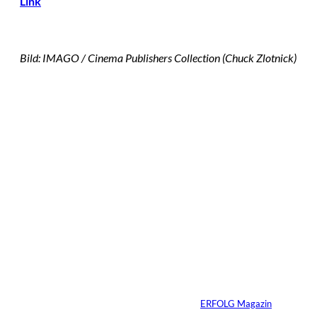
Link
Bild: IMAGO / Cinema Publishers Collection (Chuck Zlotnick)
Das könnte
Sie auch
©
IMAGO / VCG
interessiere
Zhang Yiming: Der
unsichtbare Tech-
n:
Milliardär
Von
ERFOLG Magazin