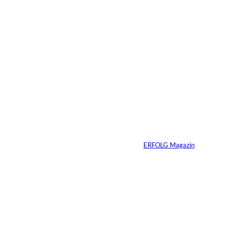
11.07.2026
1 Min.
IMAGO /
©
Bestimage (Oliver
Borde)
Nicole Kidman:
Erfolg ohne
Komfortzone
Von
ERFOLG Magazin
10.07.2026
2 Min.