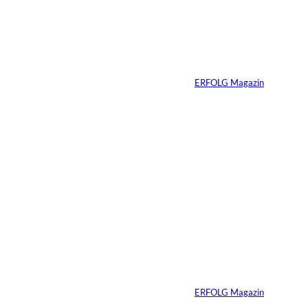
Ein Jahrzehnt
ERFOLG Magazin
Von
ERFOLG Magazin
03.07.2026
2 Min.
Die
unausgesprochenen
Regeln der Macht
Von
ERFOLG Magazin