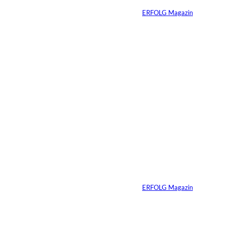
Von
ERFOLG Magazin
15.07.2026
4 Min.
Warum der
monatliche
Überschuss bei
Immobilien oft die
falsche Kennzahl ist
Von
ERFOLG Magazin
07.07.2026