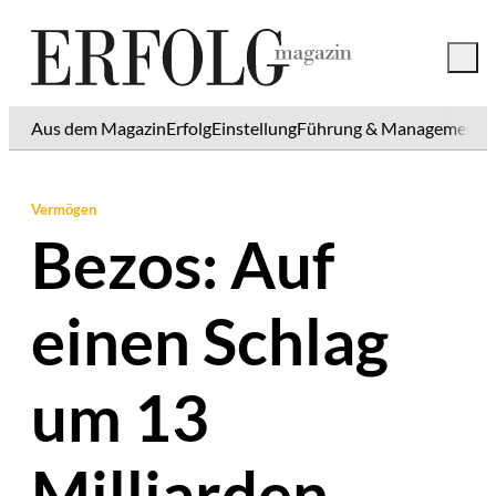
Aus dem Magazin
Erfolg
Einstellung
Führung & Management
K
Vermögen
Bezos: Auf
einen Schlag
um 13
Milliarden