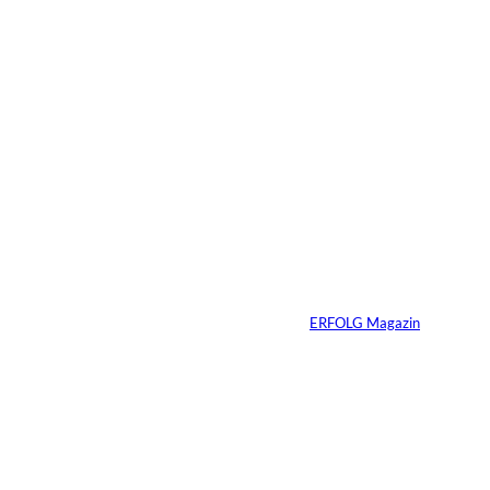
4 Min.
Immobilien vererben
heißt Verantwortung
vererben – warum
viele Familien das
Gespräch zu lange
aufschieben
Von
ERFOLG Magazin
07.07.2026
4 Min.