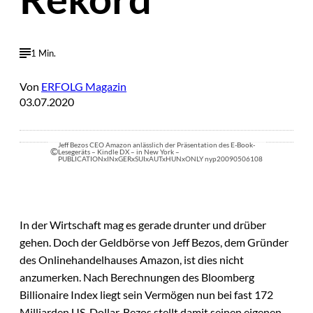
1 Min.
Von
ERFOLG Magazin
03.07.2020
Jeff Bezos CEO Amazon anlässlich der Präsentation des E-Book-
©
Lesegeräts – Kindle DX – in New York –
PUBLICATIONxINxGERxSUIxAUTxHUNxONLY nyp20090506108
In der Wirtschaft mag es gerade drunter und drüber
gehen. Doch der Geldbörse von Jeff Bezos, dem Gründer
des Onlinehandelhauses Amazon, ist dies nicht
anzumerken. Nach Berechnungen des Bloomberg
Billionaire Index liegt sein Vermögen nun bei fast 172
Milliarden US-Dollar. Bezos stellt damit seinen eigenen