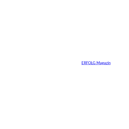
Warum der
monatliche
Überschuss bei
Immobilien oft die
falsche Kennzahl ist
Von
ERFOLG Magazin
07.07.2026
4 Min.
Immobilien vererben