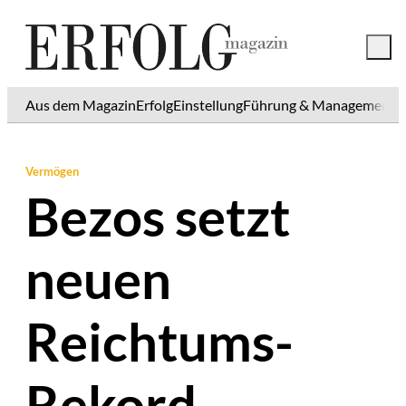
Aus dem Magazin
Erfolg
Einstellung
Führung & Management
K
Vermögen
Bezos setzt
neuen
Reichtums-
Rekord