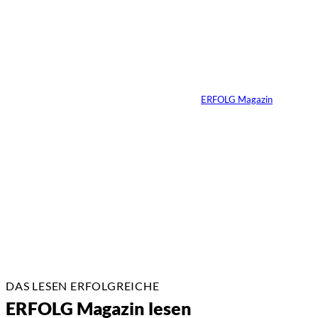
heißt Verantwortung
vererben – warum
viele Familien das
Gespräch zu lange
aufschieben
Von
ERFOLG Magazin
07.07.2026
4 Min.
DAS LESEN ERFOLGREICHE
ERFOLG Magazin lesen