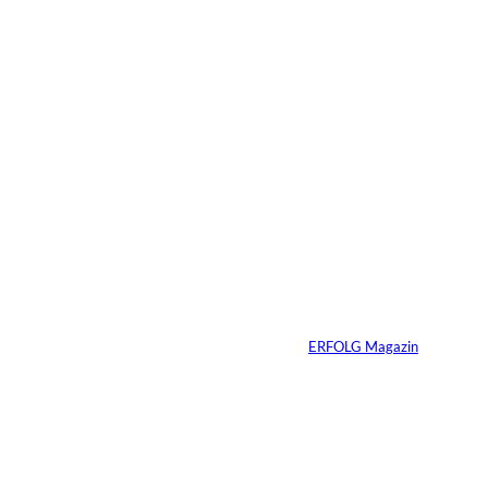
07.08.2026
3 Min.
IMAGO / ZUMA
©
Press Wire
Ein linker
Gesetzentwurf will
Superyachten
verbannen
Von
ERFOLG Magazin
15.07.2026
4 Min.