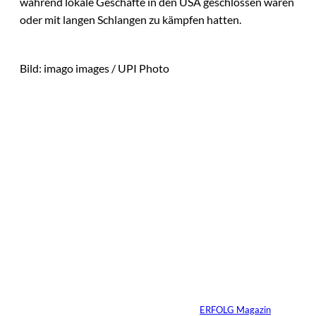
während lokale Geschäfte in den USA geschlossen waren
oder mit langen Schlangen zu kämpfen hatten.
Bild: imago images / UPI Photo
Das könnte
IMAGO / Andreas
©
Sie auch
Franke; Jan
Dreckmann
interessiere
Die Wall Street auf
der Blockchain
n:
Von
ERFOLG Magazin