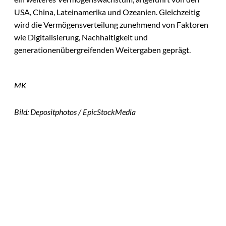
USA, China, Lateinamerika und Ozeanien. Gleichzeitig
wird die Vermögensverteilung zunehmend von Faktoren
wie Digitalisierung, Nachhaltigkeit und
generationenübergreifenden Weitergaben geprägt.
MK
Bild: Depositphotos / EpicStockMedia
Das könnte
IMAGO / Andreas
©
Sie auch
Franke; Jan
Dreckmann