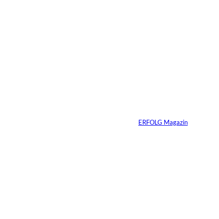
Immobilien vererben
heißt Verantwortung
vererben – warum
viele Familien das
Gespräch zu lange
aufschieben
Von
ERFOLG Magazin
07.07.2026
4 Min.