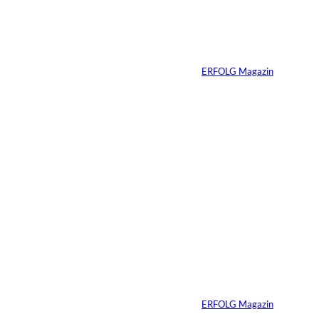
interessiere
Die Wall Street auf
der Blockchain
n:
Von
ERFOLG Magazin
07.08.2026
3 Min.
IMAGO / ZUMA
©
Press Wire
Ein linker
Gesetzentwurf will
Superyachten
verbannen
Von
ERFOLG Magazin