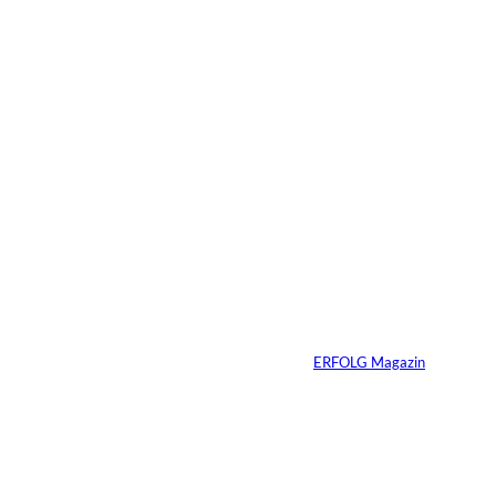
15.07.2026
4 Min.
Warum der
monatliche
Überschuss bei
Immobilien oft die
falsche Kennzahl ist
Von
ERFOLG Magazin
07.07.2026
4 Min.