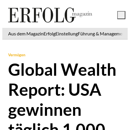
Aus dem Magazin
Erfolg
Einstellung
Führung & Management
K
Vermögen
Global Wealth
Report: USA
gewinnen
täglich 1.000