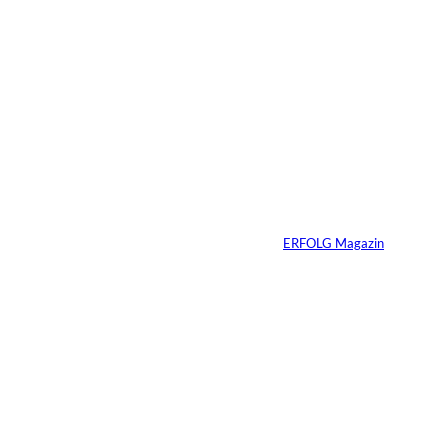
Das könnte
IMAGO / Andreas
©
Sie auch
Franke; Jan
Dreckmann
interessiere
Die Wall Street auf
der Blockchain
n:
Von
ERFOLG Magazin
07.08.2026
3 Min.
IMAGO / ZUMA
©
Press Wire