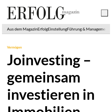
Aus dem Magazin
Erfolg
Einstellung
Führung & Management
K
Vermögen
Joinvesting –
gemeinsam
investieren in
Immobilien