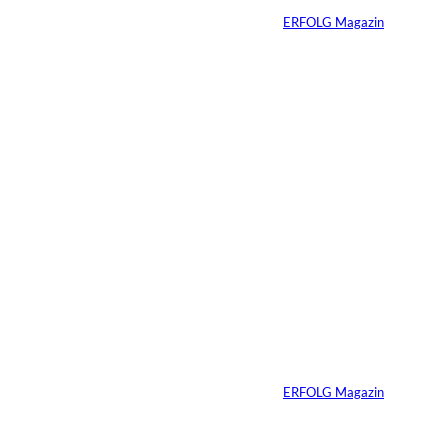
Von
ERFOLG Magazin
07.07.2026
4 Min.
Immobilien vererben
heißt Verantwortung
vererben – warum
viele Familien das
Gespräch zu lange
aufschieben
Von
ERFOLG Magazin
07.07.2026