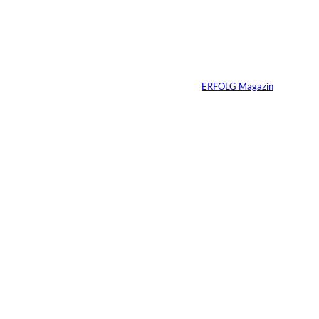
Ein linker
Gesetzentwurf will
Superyachten
verbannen
Von
ERFOLG Magazin
15.07.2026
4 Min.
Warum der
monatliche
Überschuss bei
Immobilien oft die
falsche Kennzahl ist