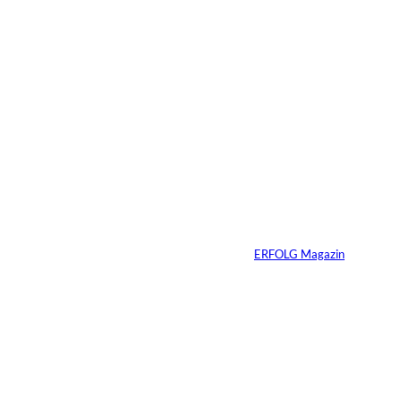
4 Min.
Warum der
monatliche
Überschuss bei
Immobilien oft die
falsche Kennzahl ist
Von
ERFOLG Magazin
07.07.2026
4 Min.