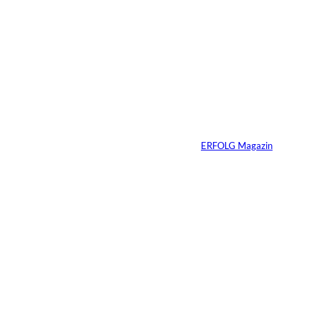
Immobilien vererben
heißt Verantwortung
vererben – warum
viele Familien das
Gespräch zu lange
aufschieben
Von
ERFOLG Magazin
07.07.2026
4 Min.