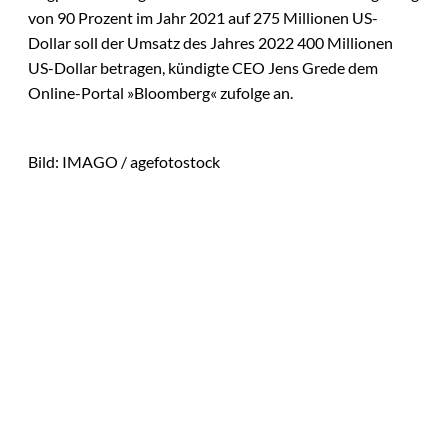
von 90 Prozent im Jahr 2021 auf 275 Millionen US-
Dollar soll der Umsatz des Jahres 2022 400 Millionen
US-Dollar betragen, kündigte CEO Jens Grede dem
Online-Portal »Bloomberg« zufolge an.
Bild: IMAGO / agefotostock
Das könnte
IMAGO / Andreas
©
Sie auch
Franke; Jan
Dreckmann
interessiere
Die Wall Street auf