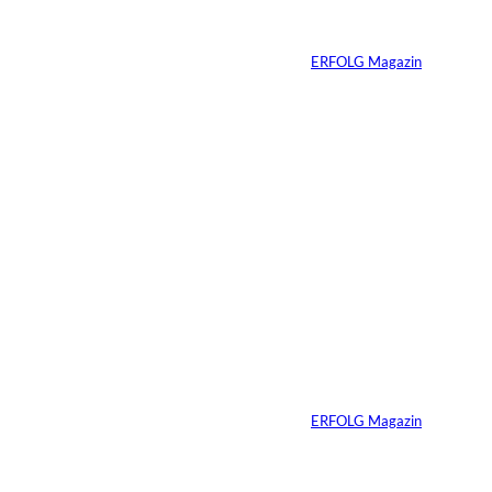
der Blockchain
n:
Von
ERFOLG Magazin
07.08.2026
3 Min.
IMAGO / ZUMA
©
Press Wire
Ein linker
Gesetzentwurf will
Superyachten
verbannen
Von
ERFOLG Magazin
15.07.2026