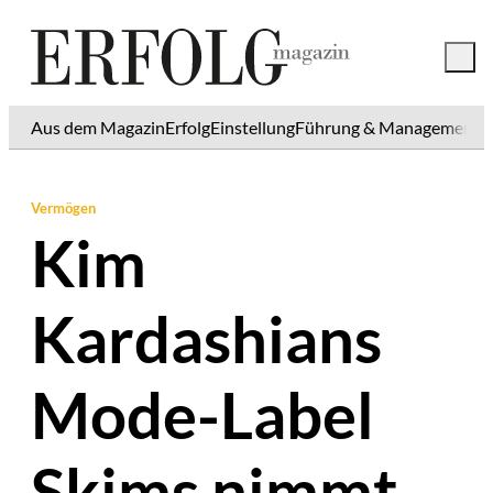
Aus dem Magazin
Erfolg
Einstellung
Führung & Management
K
Vermögen
Kim
Kardashians
Mode-Label
Skims nimmt