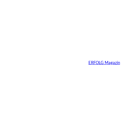
Immobilien vererben
heißt Verantwortung
vererben – warum
viele Familien das
Gespräch zu lange
aufschieben
Von
ERFOLG Magazin
07.07.2026
4 Min.