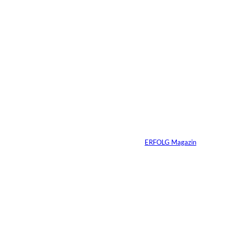
4 Min.
Warum der
monatliche
Überschuss bei
Immobilien oft die
falsche Kennzahl ist
Von
ERFOLG Magazin
07.07.2026
4 Min.