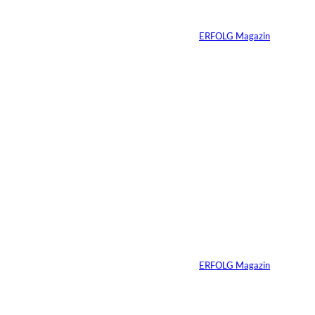
der Blockchain
n:
Von
ERFOLG Magazin
07.08.2026
3 Min.
IMAGO / ZUMA
©
Press Wire
Ein linker
Gesetzentwurf will
Superyachten
verbannen
Von
ERFOLG Magazin
15.07.2026