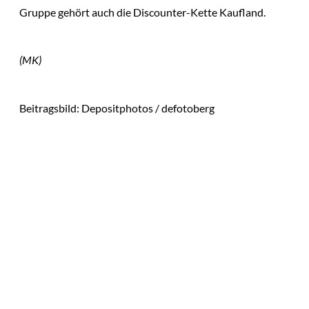
Gruppe gehört auch die Discounter-Kette Kaufland.
(MK)
Beitragsbild: Depositphotos / defotoberg
Das könnte
IMAGO / Andreas
©
Sie auch
Franke; Jan
Dreckmann
interessiere
Die Wall Street auf