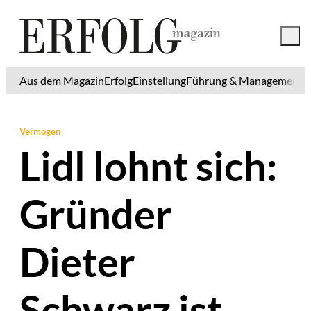
Aus dem Magazin
Erfolg
Einstellung
Führung & Management
K
Vermögen
Lidl lohnt sich:
Gründer
Dieter
Schwarz ist