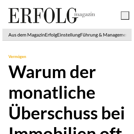
Aus dem Magazin
Erfolg
Einstellung
Führung & Management
K
Vermögen
Warum der
monatliche
Überschuss bei
Immobilien oft