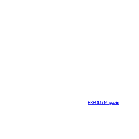
Das könnte
Sie auch
IMAGO / ZUMA
©
Press Wire
interessiere
Ein linker
Gesetzentwurf will
n:
Superyachten
verbannen
Von
ERFOLG Magazin
15.07.2026
4 Min.