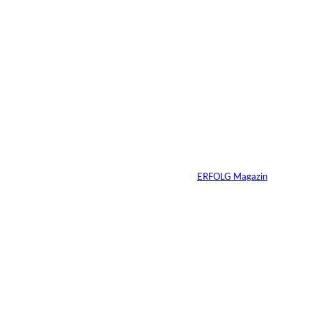
Immobilien vererben
heißt Verantwortung
vererben – warum
viele Familien das
Gespräch zu lange
aufschieben
Von
ERFOLG Magazin
07.07.2026
4 Min.