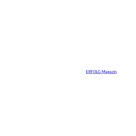
Immobilien vererben
heißt Verantwortung
vererben – warum
viele Familien das
Gespräch zu lange
aufschieben
Von
ERFOLG Magazin
07.07.2026
4 Min.