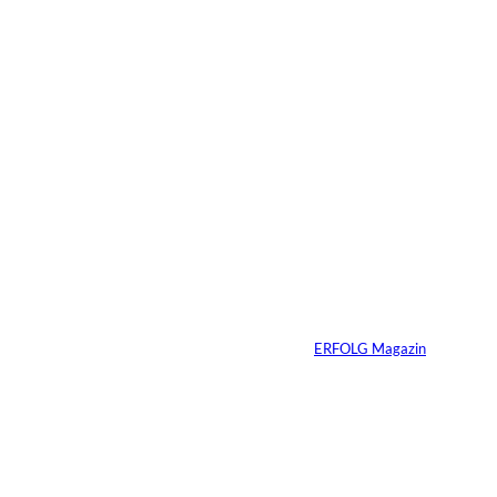
15.07.2026
4 Min.
Warum der
monatliche
Überschuss bei
Immobilien oft die
falsche Kennzahl ist
Von
ERFOLG Magazin
07.07.2026
4 Min.