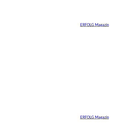
interessiere
Die Wall Street auf
der Blockchain
n:
Von
ERFOLG Magazin
07.08.2026
3 Min.
IMAGO / ZUMA
©
Press Wire
Ein linker
Gesetzentwurf will
Superyachten
verbannen
Von
ERFOLG Magazin