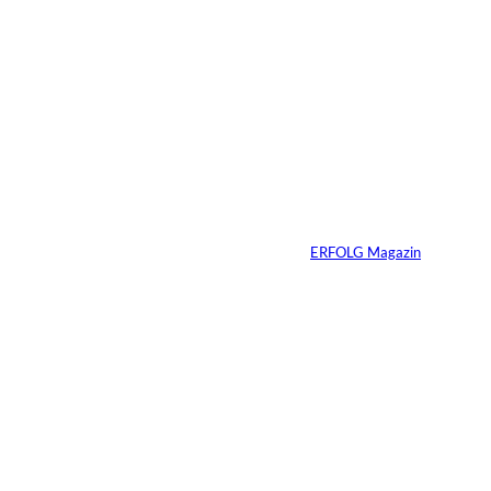
Das könnte
Sie auch
©
IMAGO / VCG
interessiere
Zhang Yiming: Der
unsichtbare Tech-
n:
Milliardär
Von
ERFOLG Magazin
11.07.2026
1 Min.
IMAGO /
©
Bestimage (Oliver
Borde)