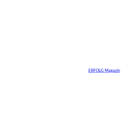
2 Min.
Die
unausgesprochenen
Regeln der Macht
Von
ERFOLG Magazin
02.07.2026
2 Min.