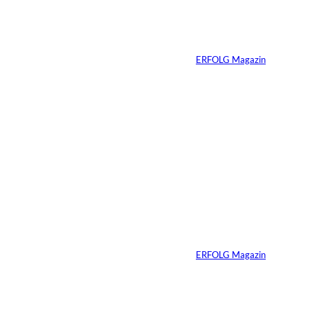
Nicole Kidman:
Erfolg ohne
Komfortzone
Von
ERFOLG Magazin
10.07.2026
2 Min.
Ein Jahrzehnt
ERFOLG Magazin
Von
ERFOLG Magazin
03.07.2026