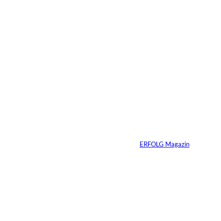
13.07.2026
5 Min.
Weshalb Emotionen
im Business
dazugehören
Von
ERFOLG Magazin
27.05.2026
5 Min.