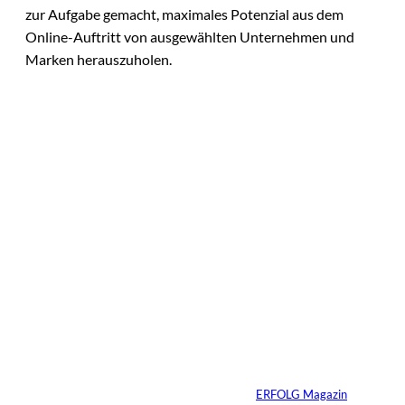
zur Aufgabe gemacht, maximales Potenzial aus dem
Online-Auftritt von ausgewählten Unternehmen und
Marken herauszuholen.
Das könnte
Sie auch
Agentic Operating
©
Systems GmbH
interessiere
Patrick Schillgalies
übernimmt bei
n:
Agentic Operating
Systems
Von
ERFOLG Magazin