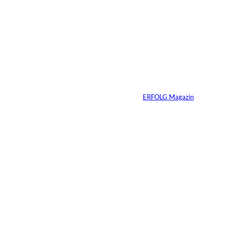
Wenn deine
Mitarbeiter dein
Produkt nicht kaufen
würden – hast du ein
Problem
Von
ERFOLG Magazin
20.05.2026
4 Min.
Vom Experiment zum
Wettbewerbsvorteil