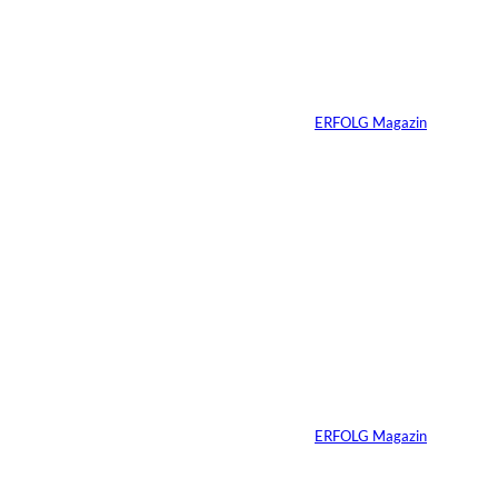
schon verkaufsbereit
sein muss – auch
wenn Sie niemals
verkaufen wollen
Von
ERFOLG Magazin
06.07.2026
7 Min.
Yacht-Betrug auf
TikTok
Von
ERFOLG Magazin
26.05.2026