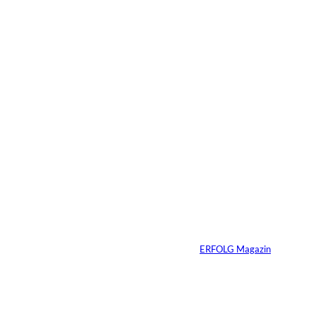
Das könnte
Sie auch
©
Tobias Epple
interessiere
Vom
Immobilienwunsch
n:
zum tragfähigen
Finanzierungsplan
Von
ERFOLG Magazin
30.07.2026