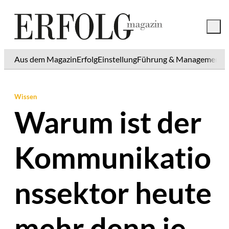
Aus dem Magazin
Erfolg
Einstellung
Führung & Management
K
Wissen
Warum ist der
Kommunikatio
nssektor heute
mehr denn je