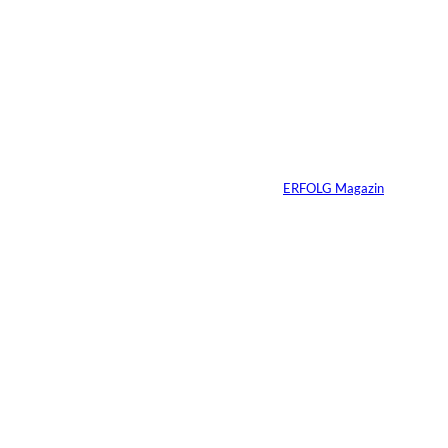
6 Min.
Andreas Steindl;
©
IMAGO / Sven
Simon
Vom Kind zum
Konsumenten
Von
ERFOLG Magazin
09.07.2026
6 Min.
Warum Ihr
Unternehmen heute