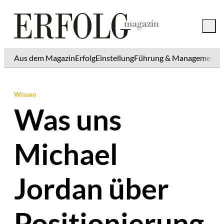
Aus dem Magazin
Erfolg
Einstellung
Führung & Management
K
Wissen
Was uns
Michael
Jordan über
Positionierung