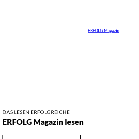
Yacht-Betrug auf
TikTok
Von
ERFOLG Magazin
26.05.2026
2 Min.
DAS LESEN ERFOLGREICHE
ERFOLG Magazin lesen