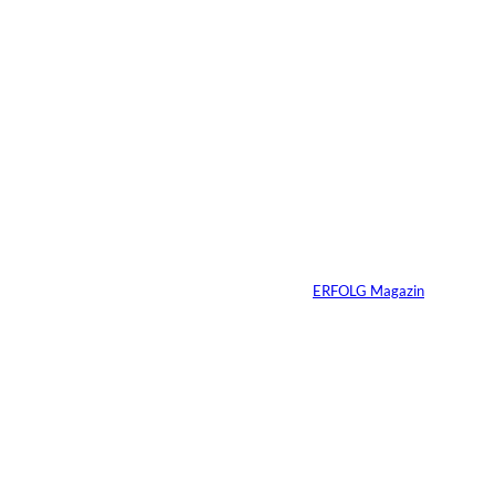
Warum Ihr
Unternehmen heute
schon verkaufsbereit
sein muss – auch
wenn Sie niemals
verkaufen wollen
Von
ERFOLG Magazin
06.07.2026
7 Min.