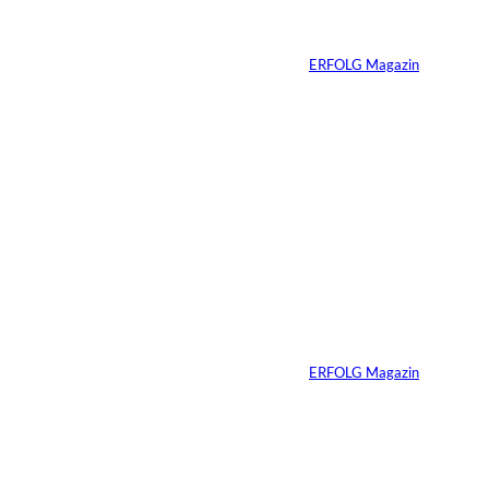
Finanzierungsplan
Von
ERFOLG Magazin
30.07.2026
6 Min.
Andreas Steindl;
©
IMAGO / Sven
Simon
Vom Kind zum
Konsumenten
Von
ERFOLG Magazin
09.07.2026
6 Min.