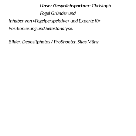
Unser Gesprächspartner:
Christoph
Fogel Gründer und
Inhaber von »Fogelperspektive« und Experte für
Positionierung und Selbstanalyse.
Bilder: Depositphotos / ProShooter, Silas Münz
Das könnte
Sie auch
©
Tobias Epple
interessiere
Vom
Immobilienwunsch
n:
zum tragfähigen