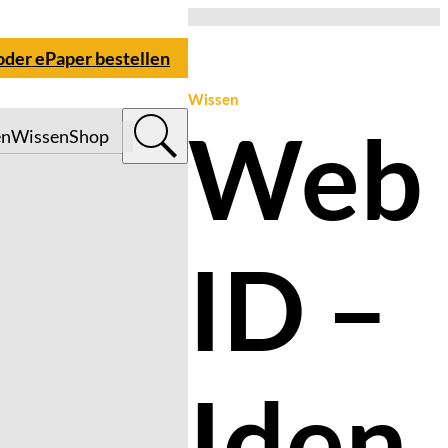
 oder ePaper bestellen
Wissen
Web
en
Wissen
Shop
ID –
Iden