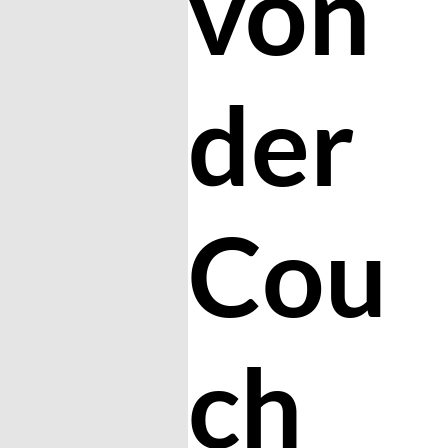
von
der
Cou
ch