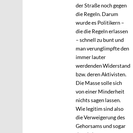
der Straße noch gegen
die Regeln. Darum
wurde es Politikern –
die die Regeln erlassen
– schnell zu bunt und
man verunglimpfte den
immer lauter
werdenden Widerstand
bzw. deren Aktivisten.
Die Masse solle sich
von einer Minderheit
nichts sagen lassen.
Wie legitim sind also
die Verweigerung des
Gehorsams und sogar