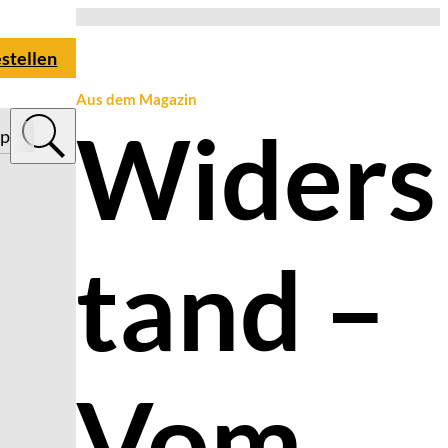
estellen
Aus dem Magazin
Widers
op
tand –
Vom