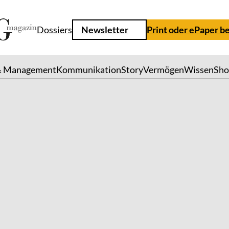
Dossiers
Newsletter
Print oder ePaper b
& Management
Kommunikation
Story
Vermögen
Wissen
Sh