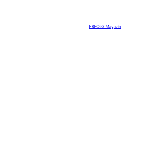
Vom Kind zum
Konsumenten
Von
ERFOLG Magazin
09.07.2026
6 Min.
Warum Ihr
Unternehmen heute
schon verkaufsbereit
sein muss – auch
wenn Sie niemals
verkaufen wollen