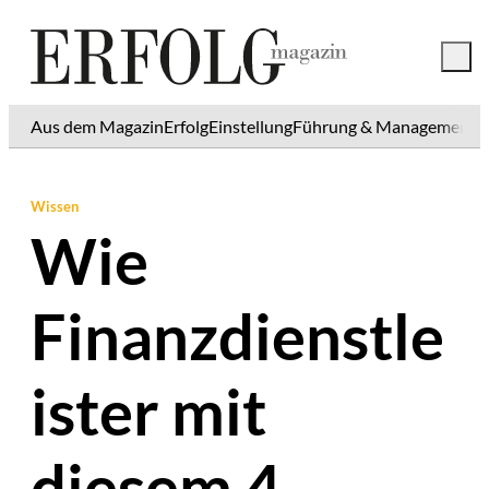
Aus dem Magazin
Erfolg
Einstellung
Führung & Management
K
Wissen
Wie
Finanzdienstle
ister mit
diesem 4-