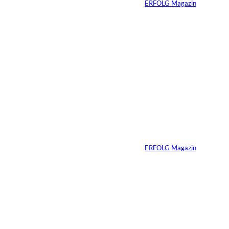
Von
ERFOLG Magazin
06.07.2026
7 Min.
Yacht-Betrug auf
TikTok
Von
ERFOLG Magazin
26.05.2026
2 Min.