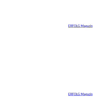
schon verkaufsbereit
sein muss – auch
wenn Sie niemals
verkaufen wollen
Von
ERFOLG Magazin
06.07.2026
7 Min.
Yacht-Betrug auf
TikTok
Von
ERFOLG Magazin
26.05.2026