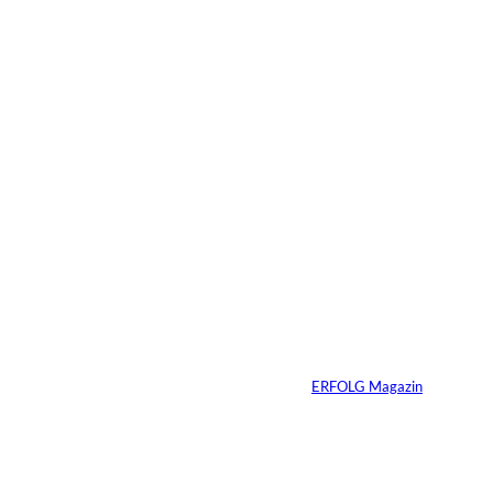
Das könnte
Sie auch
©
Tobias Epple
interessiere
Vom
Immobilienwunsch
n:
zum tragfähigen
Finanzierungsplan
Von
ERFOLG Magazin
30.07.2026