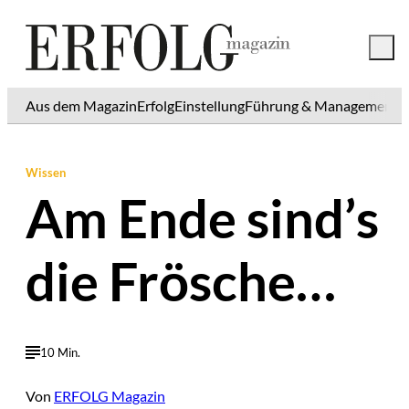
Aus dem Magazin
Erfolg
Einstellung
Führung & Management
K
Wissen
Am Ende sind’s
die Frösche…
10 Min.
Von
ERFOLG Magazin