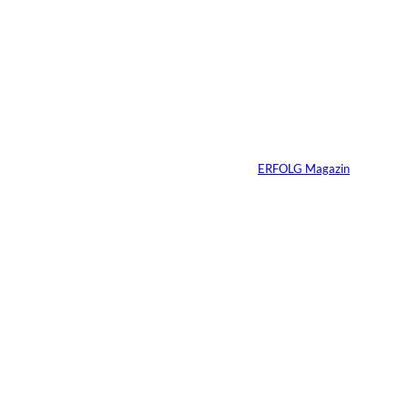
6 Min.
Andreas Steindl;
©
IMAGO / Sven
Simon
Vom Kind zum
Konsumenten
Von
ERFOLG Magazin
09.07.2026
6 Min.
Warum Ihr
Unternehmen heute