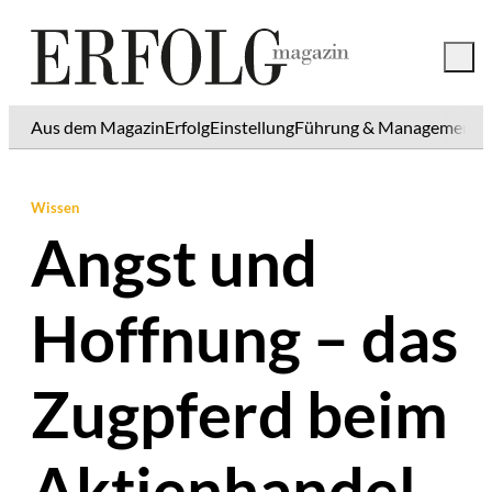
Aus dem Magazin
Erfolg
Einstellung
Führung & Management
K
Wissen
Angst und
Hoffnung – das
Zugpferd beim
Aktienhandel