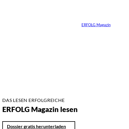
Yacht-Betrug auf
TikTok
Von
ERFOLG Magazin
26.05.2026
2 Min.
DAS LESEN ERFOLGREICHE
ERFOLG Magazin lesen
Dossier gratis herunterladen