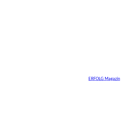
Warum Ihr
Unternehmen heute
schon verkaufsbereit
sein muss – auch
wenn Sie niemals
verkaufen wollen
Von
ERFOLG Magazin
06.07.2026
7 Min.