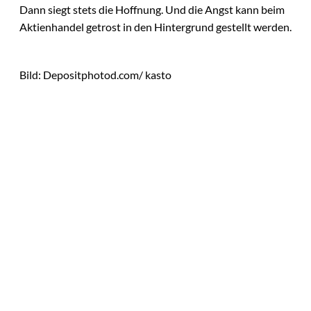
Dann siegt stets die Hoffnung. Und die Angst kann beim
Aktienhandel getrost in den Hintergrund gestellt werden.
Bild: Depositphotod.com/ kasto
Das könnte
Sie auch
©
Tobias Epple
interessiere
Vom
Immobilienwunsch
n:
zum tragfähigen