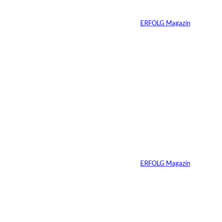
Finanzierungsplan
Von
ERFOLG Magazin
30.07.2026
6 Min.
Andreas Steindl;
©
IMAGO / Sven
Simon
Vom Kind zum
Konsumenten
Von
ERFOLG Magazin
09.07.2026
6 Min.