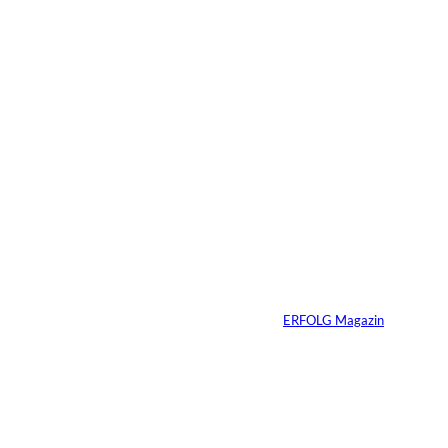
Das könnte
Sie auch
©
Tobias Epple
interessiere
Vom
Immobilienwunsch
n:
zum tragfähigen
Finanzierungsplan
Von
ERFOLG Magazin
30.07.2026
6 Min.