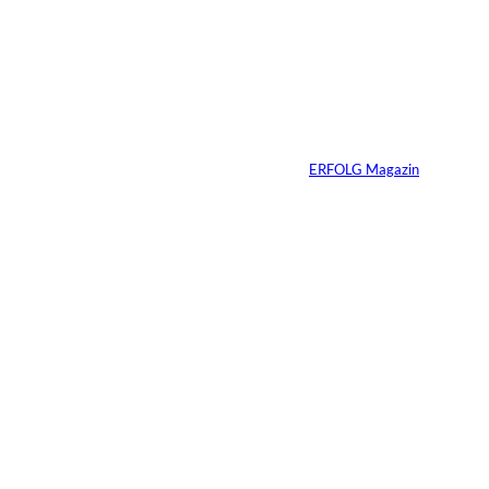
Andreas Steindl;
©
IMAGO / Sven
Simon
Vom Kind zum
Konsumenten
Von
ERFOLG Magazin
09.07.2026
6 Min.
Warum Ihr
Unternehmen heute
schon verkaufsbereit
sein muss – auch