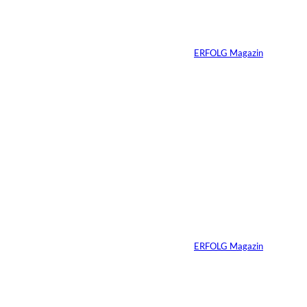
wenn Sie niemals
verkaufen wollen
Von
ERFOLG Magazin
06.07.2026
7 Min.
Yacht-Betrug auf
TikTok
Von
ERFOLG Magazin
26.05.2026