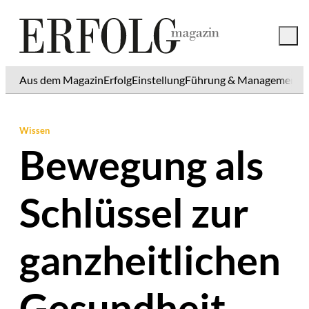
Aus dem Magazin
Erfolg
Einstellung
Führung & Management
K
Wissen
Bewegung als
Schlüssel zur
ganzheitlichen
Gesundheit