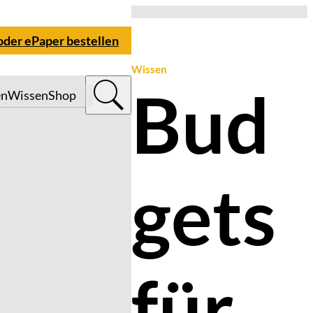
 oder ePaper bestellen
Wissen
Bud
en
Wissen
Shop
gets
für