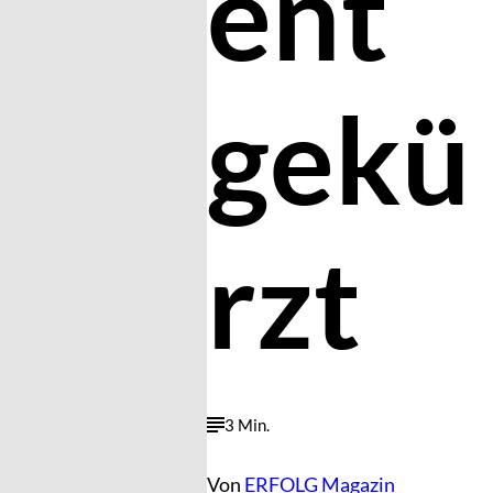
ent
gekü
rzt
3 Min.
Von
ERFOLG Magazin