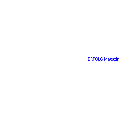
Warum Ihr
Unternehmen heute
schon verkaufsbereit
sein muss – auch
wenn Sie niemals
verkaufen wollen
Von
ERFOLG Magazin
06.07.2026
7 Min.
Yacht-Betrug auf
TikTok