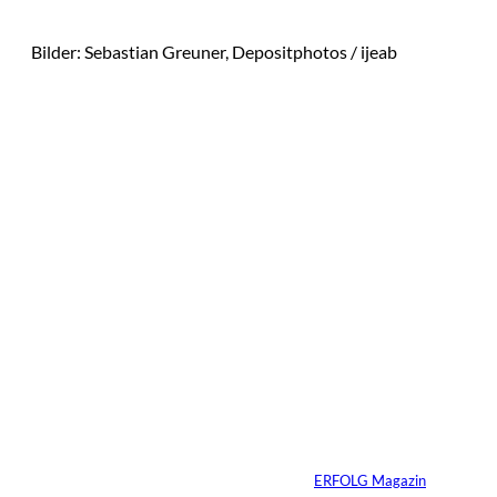
Bilder: Sebastian Greuner, Depositphotos / ijeab
Das könnte
Sie auch
©
Tobias Epple
interessiere
Vom
Immobilienwunsch
n:
zum tragfähigen
Finanzierungsplan
Von
ERFOLG Magazin