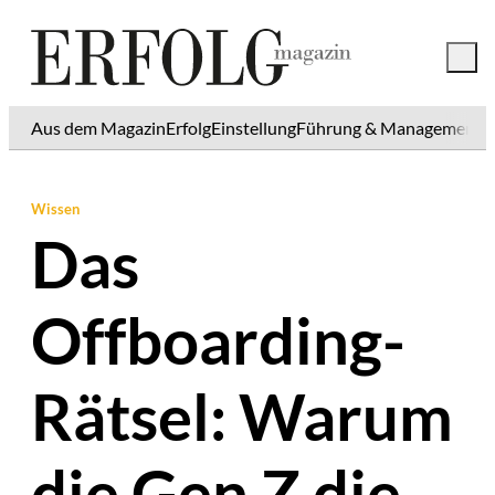
Aus dem Magazin
Erfolg
Einstellung
Führung & Management
K
Wissen
Das
Offboarding-
Rätsel: Warum
die Gen Z die