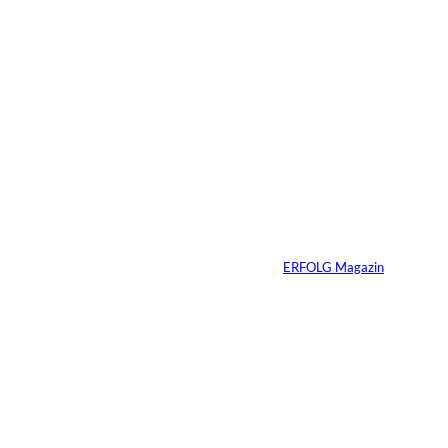
30.07.2026
6 Min.
Andreas Steindl;
©
IMAGO / Sven
Simon
Vom Kind zum
Konsumenten
Von
ERFOLG Magazin
09.07.2026
6 Min.