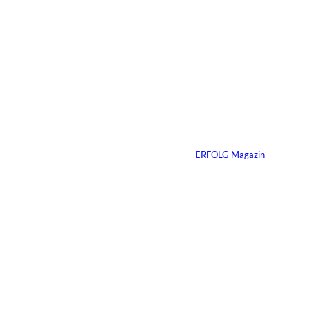
Warum Ihr
Unternehmen heute
schon verkaufsbereit
sein muss – auch
wenn Sie niemals
verkaufen wollen
Von
ERFOLG Magazin
06.07.2026
7 Min.
Yacht-Betrug auf