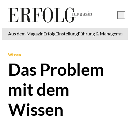
Aus dem Magazin
Erfolg
Einstellung
Führung & Management
K
Wissen
Das Problem
mit dem
Wissen