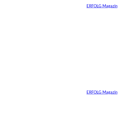
Von
ERFOLG Magazin
30.07.2026
6 Min.
Andreas Steindl;
©
IMAGO / Sven
Simon
Vom Kind zum
Konsumenten
Von
ERFOLG Magazin
09.07.2026
6 Min.