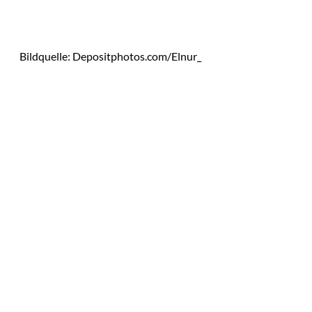
Bildquelle: Depositphotos.com/Elnur_
Das könnte
Sie auch
©
Tobias Epple
interessiere
Vom
Immobilienwunsch
n:
zum tragfähigen
Finanzierungsplan