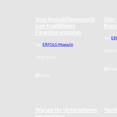
©
Tobias Epple
Vom Immobilienwunsch
Vom 
zum tragfähigen
Kons
Finanzierungsplan
Von
ER
Von
ERFOLG Magazin
09.07.
30.07.2026
6 Mi
6 Min.
Warum Ihr Unternehmen
Yach
heute schon