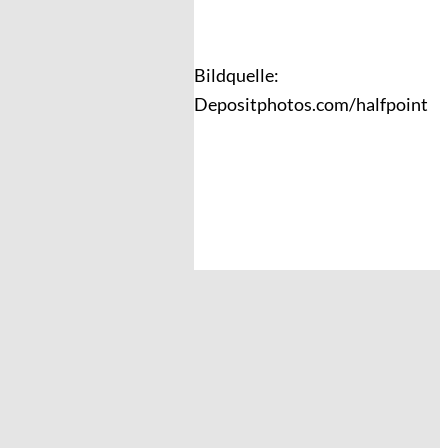
Bildquelle:
Depositphotos.com/halfpoint
Andreas Steindl; IMAGO / Sven