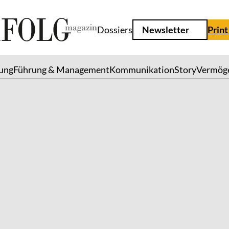
Dossiers
Newsletter
Print
lung
Führung & Management
Kommunikation
Story
Vermög