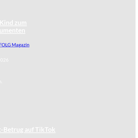
©
Simon
Kind zum
umenten
FOLG Magazin
2026
n.
t-Betrug auf TikTok