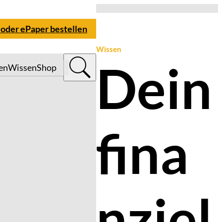
 oder ePaper bestellen
Wissen
Dein
en
Wissen
Shop
fina
nziel