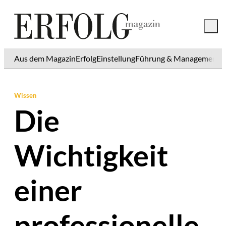
Aus dem Magazin
Erfolg
Einstellung
Führung & Management
K
Wissen
Die
Wichtigkeit
einer
professionelle