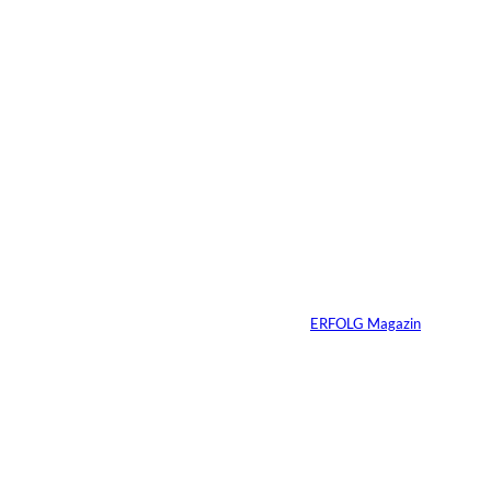
6 Min.
Warum Ihr
Unternehmen heute
schon verkaufsbereit
sein muss – auch
wenn Sie niemals
verkaufen wollen
Von
ERFOLG Magazin
06.07.2026
7 Min.