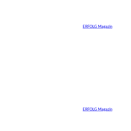
Immobilienwunsch
n:
zum tragfähigen
Finanzierungsplan
Von
ERFOLG Magazin
30.07.2026
6 Min.
Andreas Steindl;
©
IMAGO / Sven
Simon
Vom Kind zum
Konsumenten
Von
ERFOLG Magazin
09.07.2026