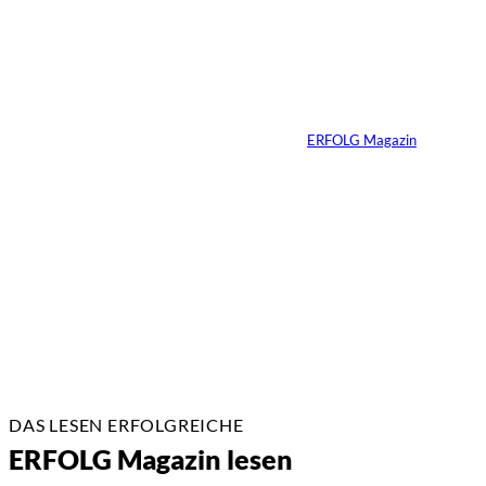
Yacht-Betrug auf
TikTok
Von
ERFOLG Magazin
26.05.2026
2 Min.
DAS LESEN ERFOLGREICHE
ERFOLG Magazin lesen