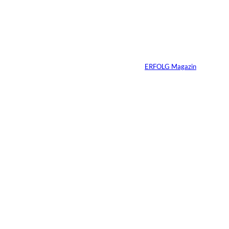
Simon
Vom Kind zum
Konsumenten
Von
ERFOLG Magazin
09.07.2026
6 Min.
Warum Ihr
Unternehmen heute
schon verkaufsbereit
sein muss – auch
wenn Sie niemals