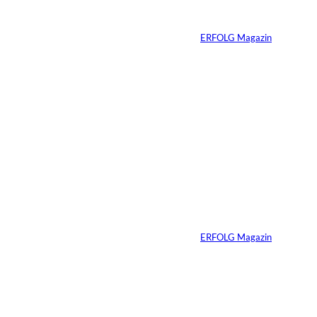
verkaufen wollen
Von
ERFOLG Magazin
06.07.2026
7 Min.
Yacht-Betrug auf
TikTok
Von
ERFOLG Magazin
26.05.2026
2 Min.