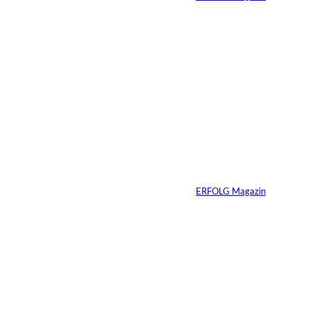
30.07.2026
6 Min.
Andreas Steindl;
©
IMAGO / Sven
Simon
Vom Kind zum
Konsumenten
Von
ERFOLG Magazin
09.07.2026
6 Min.