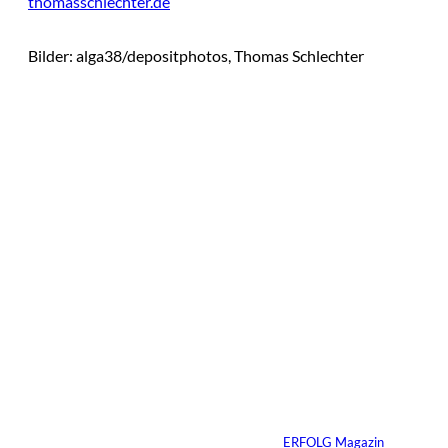
thomasschlechter.de
Bilder: alga38/depositphotos, Thomas Schlechter
Das könnte
Sie auch
©
Tobias Epple
interessiere
Vom
Immobilienwunsch
n:
zum tragfähigen
Finanzierungsplan
Von
ERFOLG Magazin