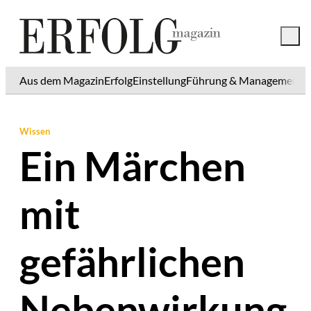
Aus dem Magazin
Erfolg
Einstellung
Führung & Management
K
Wissen
Ein Märchen
mit
gefährlichen
Nebenwirkung