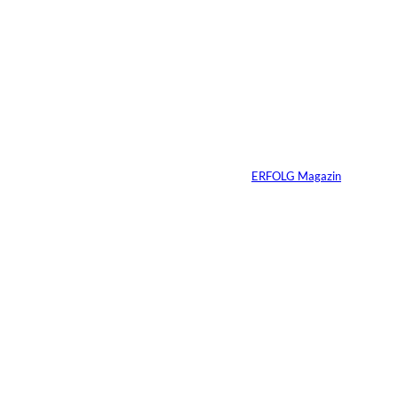
Warum Ihr
Unternehmen heute
schon verkaufsbereit
sein muss – auch
wenn Sie niemals
verkaufen wollen
Von
ERFOLG Magazin
06.07.2026
7 Min.
Yacht-Betrug auf
TikTok