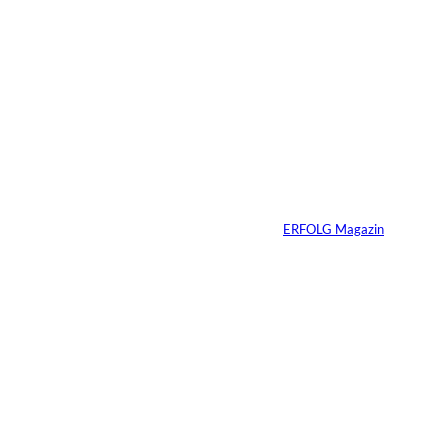
7 Min.
Yacht-Betrug auf
TikTok
Von
ERFOLG Magazin
26.05.2026
2 Min.