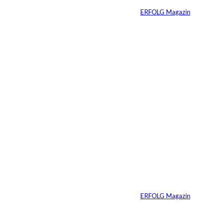
Von
ERFOLG Magazin
09.07.2026
6 Min.
Warum Ihr
Unternehmen heute
schon verkaufsbereit
sein muss – auch
wenn Sie niemals
verkaufen wollen
Von
ERFOLG Magazin
06.07.2026