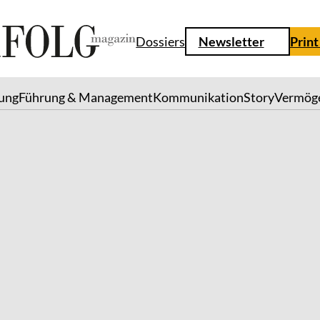
Dossiers
Newsletter
Print
lung
Führung & Management
Kommunikation
Story
Vermög