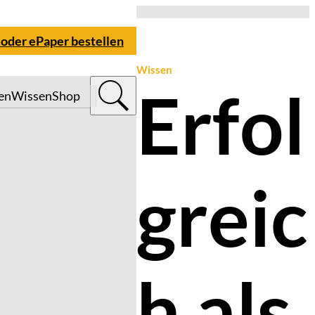
 oder ePaper bestellen
Wissen
Erfol
en
Wissen
Shop
greic
h als