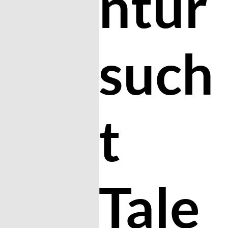
ntur
such
t
Tale