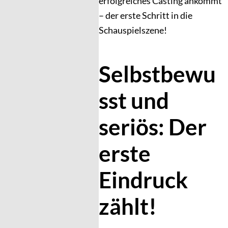
erfolgreiches Casting ankommt
– der erste Schritt in die
Schauspielszene!
Selbstbewu
sst und
seriös: Der
erste
Eindruck
zählt!