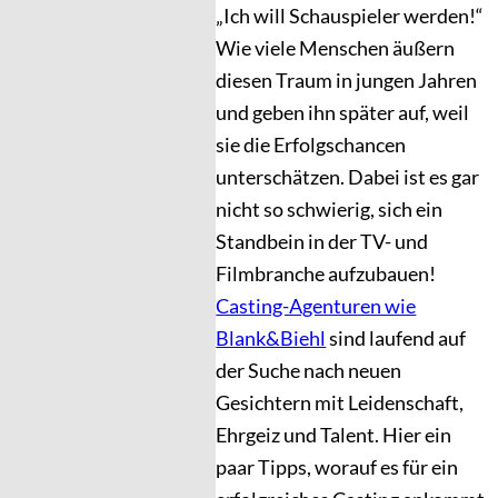
„Ich will Schauspieler werden!“
Wie viele Menschen äußern
diesen Traum in jungen Jahren
und geben ihn später auf, weil
sie die Erfolgschancen
unterschätzen. Dabei ist es gar
nicht so schwierig, sich ein
Standbein in der TV- und
Filmbranche aufzubauen!
Casting-Agenturen wie
Blank&Biehl
sind laufend auf
der Suche nach neuen
Gesichtern mit Leidenschaft,
Ehrgeiz und Talent. Hier ein
paar Tipps, worauf es für ein