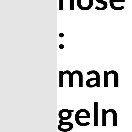
:
man
geln