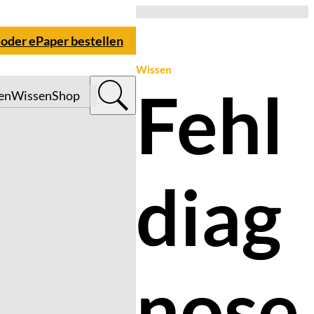
 oder ePaper bestellen
Wissen
Fehl
en
Wissen
Shop
diag
nose