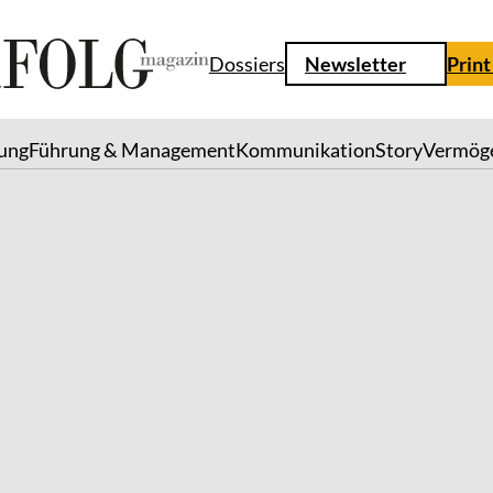
Dossiers
Newsletter
Print
lung
Führung & Management
Kommunikation
Story
Vermög