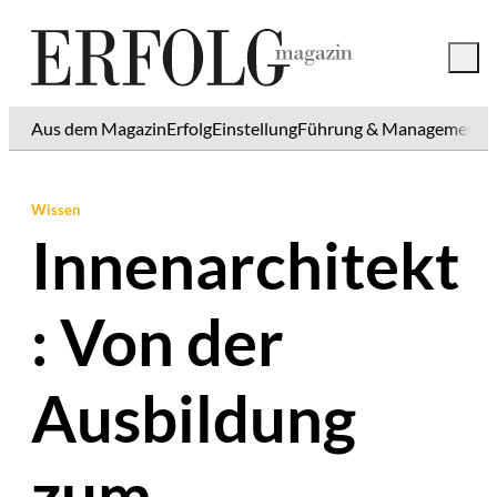
Aus dem Magazin
Erfolg
Einstellung
Führung & Management
K
Wissen
Innenarchitekt
: Von der
Ausbildung
zum