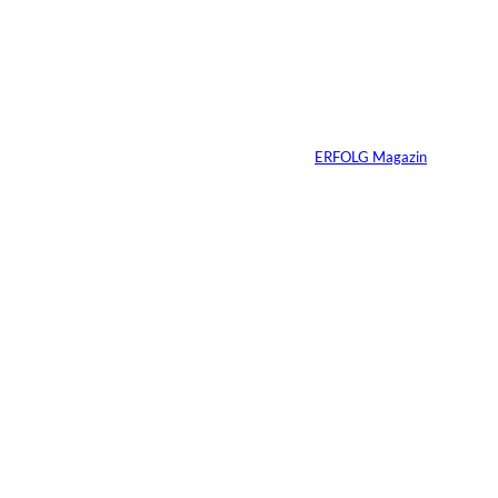
©
IMAGO / Sven
Simon
Vom Kind zum
Konsumenten
Von
ERFOLG Magazin
09.07.2026
6 Min.
Warum Ihr
Unternehmen heute
schon verkaufsbereit
sein muss – auch