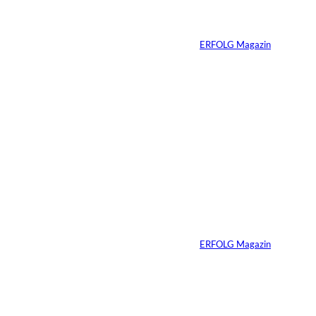
wenn Sie niemals
verkaufen wollen
Von
ERFOLG Magazin
06.07.2026
7 Min.
Yacht-Betrug auf
TikTok
Von
ERFOLG Magazin
26.05.2026