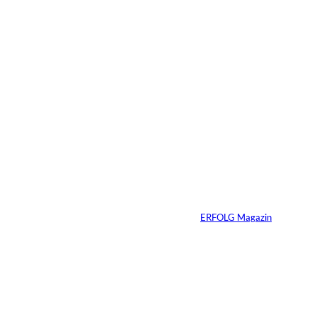
Das könnte
Sie auch
©
Tobias Epple
interessiere
Vom
Immobilienwunsch
n:
zum tragfähigen
Finanzierungsplan
Von
ERFOLG Magazin
30.07.2026
6 Min.
Andreas Steindl;