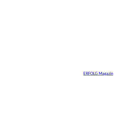
06.07.2026
7 Min.
Yacht-Betrug auf
TikTok
Von
ERFOLG Magazin
26.05.2026
2 Min.