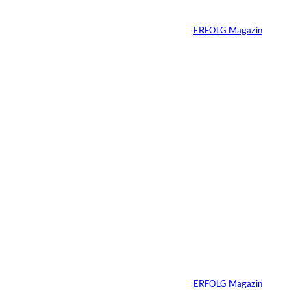
Konsumenten
Von
ERFOLG Magazin
09.07.2026
6 Min.
Warum Ihr
Unternehmen heute
schon verkaufsbereit
sein muss – auch
wenn Sie niemals
verkaufen wollen
Von
ERFOLG Magazin