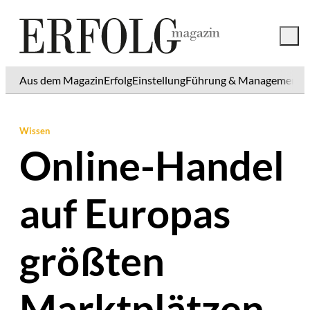
Aus dem Magazin
Erfolg
Einstellung
Führung & Management
K
Wissen
Online-Handel
auf Europas
größten
Marktplätzen