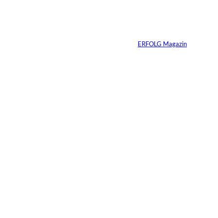
Vom Kind zum
Konsumenten
Von
ERFOLG Magazin
09.07.2026
6 Min.
Warum Ihr
Unternehmen heute
schon verkaufsbereit
sein muss – auch
wenn Sie niemals
verkaufen wollen