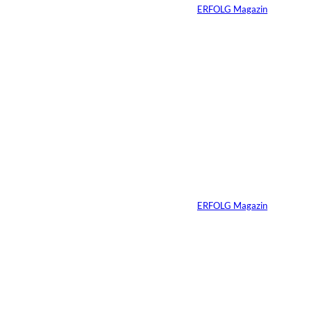
Von
ERFOLG Magazin
06.07.2026
7 Min.
Yacht-Betrug auf
TikTok
Von
ERFOLG Magazin
26.05.2026
2 Min.