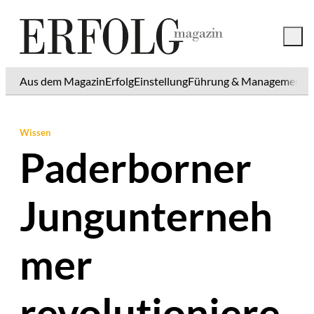
Aus dem Magazin
Erfolg
Einstellung
Führung & Management
K
Wissen
Paderborner
Jungunterneh
mer
revolutioniere