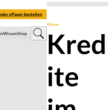
 oder ePaper bestellen
Wissen
Kred
en
Wissen
Shop
ite
im