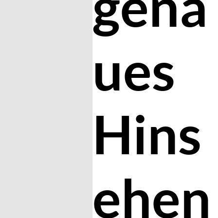
gena
ues
Hins
ehen