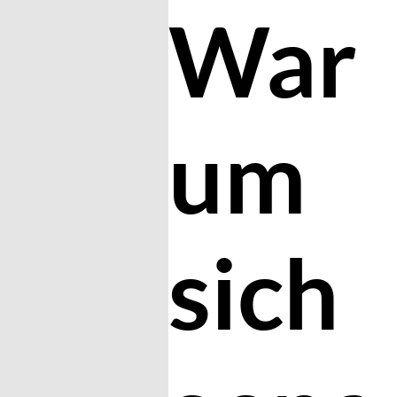
War
um
sich