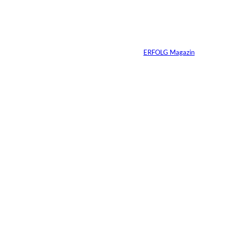
Vom Kind zum
Konsumenten
Von
ERFOLG Magazin
09.07.2026
6 Min.
Warum Ihr
Unternehmen heute
schon verkaufsbereit
sein muss – auch
wenn Sie niemals
verkaufen wollen