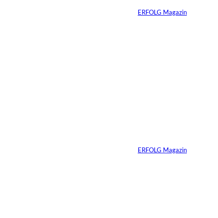
Von
ERFOLG Magazin
06.07.2026
7 Min.
Yacht-Betrug auf
TikTok
Von
ERFOLG Magazin
26.05.2026
2 Min.