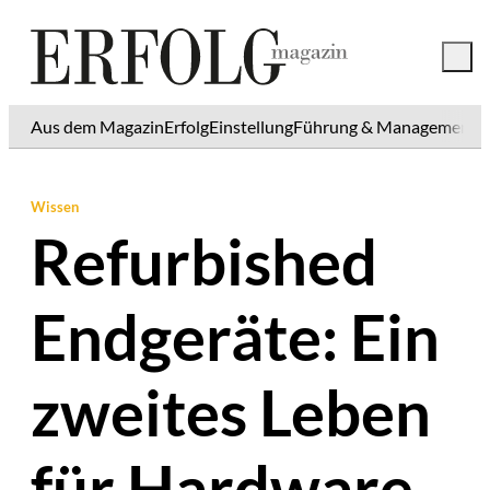
Aus dem Magazin
Erfolg
Einstellung
Führung & Management
K
Wissen
Refurbished
Endgeräte: Ein
zweites Leben
für Hardware