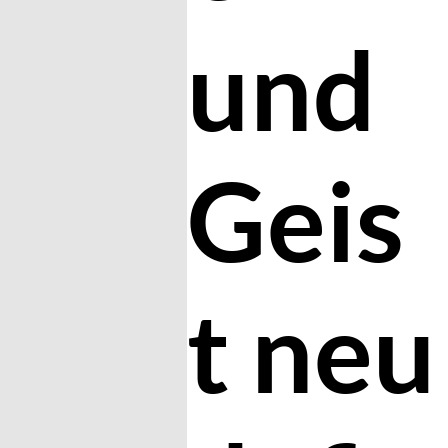
und
Geis
t neu