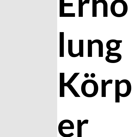
Erho
lung
Körp
er