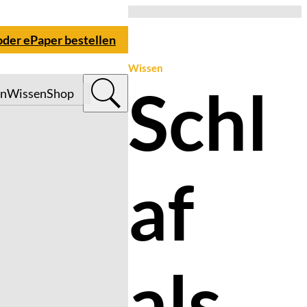
oder ePaper bestellen
Wissen
Schl
n
Wissen
Shop
af
als