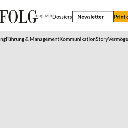
Dossiers
Newsletter
Print 
ung
Führung & Management
Kommunikation
Story
Vermöge