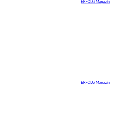
Von
ERFOLG Magazin
30.07.2026
6 Min.
Andreas Steindl;
©
IMAGO / Sven
Simon
Vom Kind zum
Konsumenten
Von
ERFOLG Magazin
09.07.2026
6 Min.