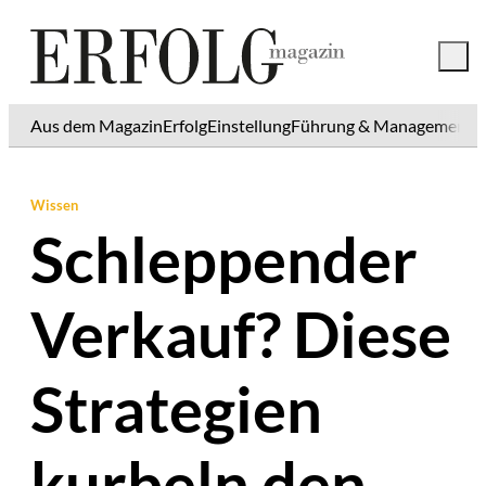
Aus dem Magazin
Erfolg
Einstellung
Führung & Management
K
Wissen
Schleppender
Verkauf? Diese
Strategien
kurbeln den