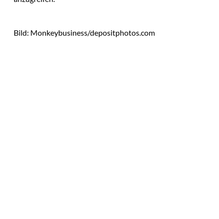
Bild: Monkeybusiness/depositphotos.com
Das könnte
Sie auch
©
Tobias Epple
interessiere
Vom
Immobilienwunsch
n:
zum tragfähigen
Finanzierungsplan