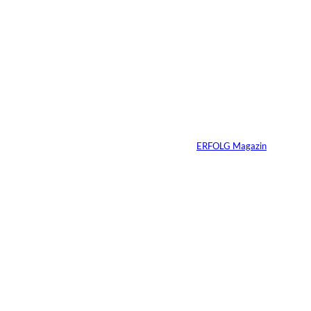
Warum Ihr
Unternehmen heute
schon verkaufsbereit
sein muss – auch
wenn Sie niemals
verkaufen wollen
Von
ERFOLG Magazin
06.07.2026
7 Min.
Yacht-Betrug auf