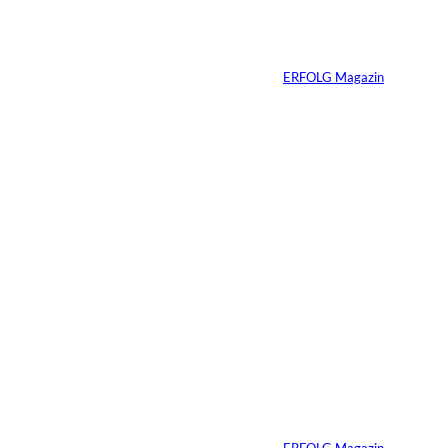
Vom Kind zum
Konsumenten
Von
ERFOLG Magazin
09.07.2026
6 Min.
Warum Ihr
Unternehmen heute
schon verkaufsbereit
sein muss – auch
wenn Sie niemals
verkaufen wollen
Von
ERFOLG Magazin