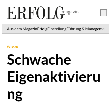
Aus dem Magazin
Erfolg
Einstellung
Führung & Management
K
Wissen
Schwache
Eigenaktivieru
ng