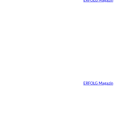
06.07.2026
7 Min.
Yacht-Betrug auf
TikTok
Von
ERFOLG Magazin
26.05.2026
2 Min.