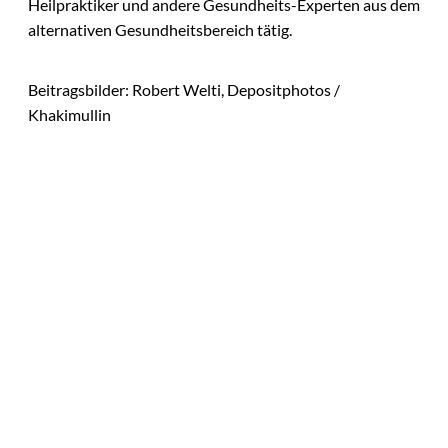
Heilpraktiker und andere Gesundheits-Experten aus dem
alternativen Gesundheitsbereich tätig.
Beitragsbilder: Robert Welti, Depositphotos /
Khakimullin
Das könnte
Sie auch
©
Tobias Epple
interessiere
Vom
Immobilienwunsch
n:
zum tragfähigen