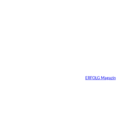
Warum Ihr
Unternehmen heute
schon verkaufsbereit
sein muss – auch
wenn Sie niemals
verkaufen wollen
Von
ERFOLG Magazin
06.07.2026
7 Min.