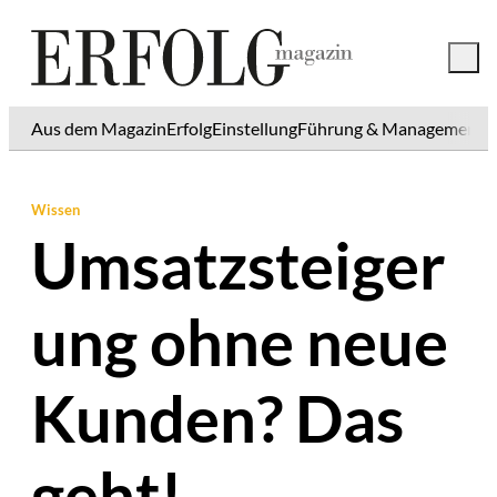
Aus dem Magazin
Erfolg
Einstellung
Führung & Management
K
Wissen
Umsatzsteiger
ung ohne neue
Kunden? Das
geht!