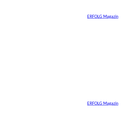
Finanzierungsplan
Von
ERFOLG Magazin
30.07.2026
6 Min.
Andreas Steindl;
©
IMAGO / Sven
Simon
Vom Kind zum
Konsumenten
Von
ERFOLG Magazin
09.07.2026
6 Min.