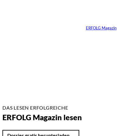
Yacht-Betrug auf
TikTok
Von
ERFOLG Magazin
26.05.2026
2 Min.
DAS LESEN ERFOLGREICHE
ERFOLG Magazin lesen
Dossier gratis herunterladen