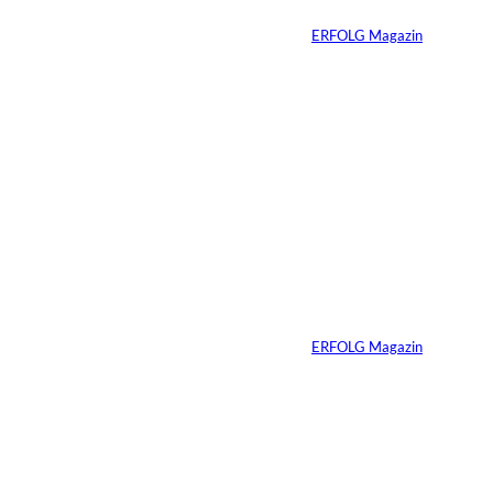
Von
ERFOLG Magazin
06.07.2026
7 Min.
Yacht-Betrug auf
TikTok
Von
ERFOLG Magazin
26.05.2026
2 Min.