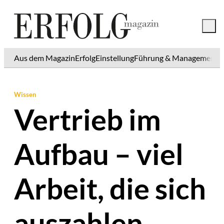
Aus dem Magazin
Erfolg
Einstellung
Führung & Management
K
Wissen
Vertrieb im
Aufbau – viel
Arbeit, die sich
auszahlen