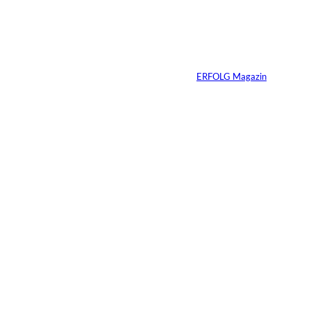
Vom Kind zum
Konsumenten
Von
ERFOLG Magazin
09.07.2026
6 Min.
Warum Ihr
Unternehmen heute
schon verkaufsbereit
sein muss – auch
wenn Sie niemals
verkaufen wollen