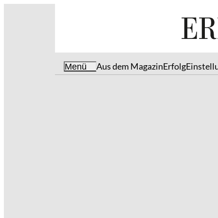
Aus dem Magazin
Erfolg
Einstell
Menü