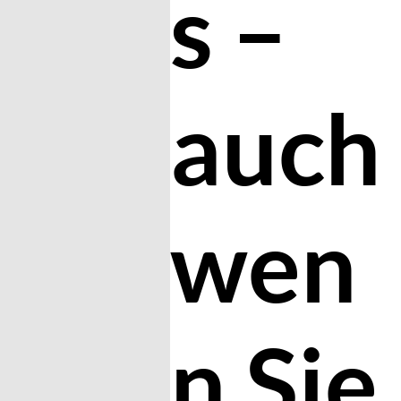
s –
auch
wen
n Sie