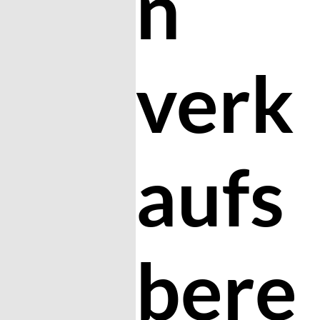
n
verk
aufs
bere