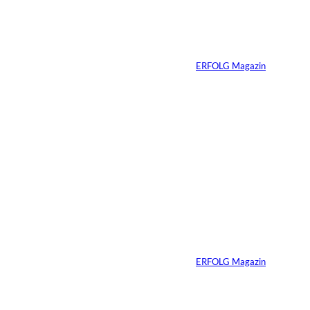
Immobilienwunsch
n:
zum tragfähigen
Finanzierungsplan
Von
ERFOLG Magazin
30.07.2026
6 Min.
Andreas Steindl;
©
IMAGO / Sven
Simon
Vom Kind zum
Konsumenten
Von
ERFOLG Magazin
09.07.2026