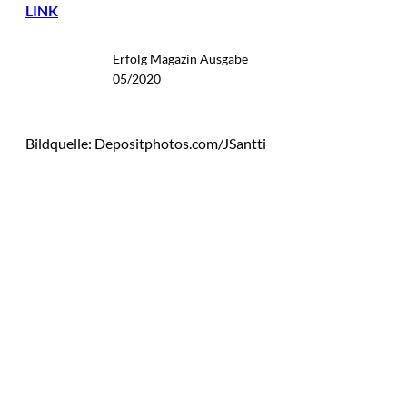
LINK
Erfolg Magazin Ausgabe
05/2020
Bildquelle: Depositphotos.com/JSantti
Das könnte
Sie auch
©
Tobias Epple
interessiere
Vom