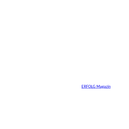
6 Min.
Warum Ihr
Unternehmen heute
schon verkaufsbereit
sein muss – auch
wenn Sie niemals
verkaufen wollen
Von
ERFOLG Magazin
06.07.2026
7 Min.