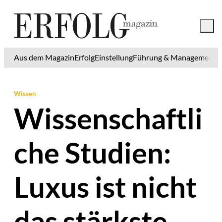
Aus dem Magazin
Erfolg
Einstellung
Führung & Management
K
Wissen
Wissenschaftli
che Studien:
Luxus ist nicht
das stärkste