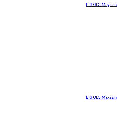
Von
ERFOLG Magazin
05.07.2021
2 Min.
Bild: Martin
©
Schäuble – Blitz
und Pixel
Vanessa Brandl:
Frischer Wind
schlägt große Wellen
Von
ERFOLG Magazin
29.06.2021
3 Min.