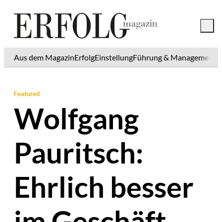
Aus dem Magazin
Erfolg
Einstellung
Führung & Management
K
Featured
Wolfgang
Pauritsch:
Ehrlich besser
im Geschäft