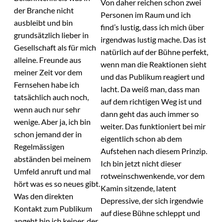
Von daher reichen schon zwei
der Branche nicht
Personen im Raum und ich
ausbleibt und bin
find’s lustig, dass ich mich über
grundsätzlich lieber in
irgendwas lustig mache. Das ist
Gesellschaft als für mich
natürlich auf der Bühne perfekt,
alleine. Freunde aus
wenn man die Reaktionen sieht
meiner Zeit vor dem
und das Publikum reagiert und
Fernsehen habe ich
lacht. Da weiß man, dass man
tatsächlich auch noch,
auf dem richtigen Weg ist und
wenn auch nur sehr
dann geht das auch immer so
wenige. Aber ja, ich bin
weiter. Das funktioniert bei mir
schon jemand der in
eigentlich schon ab dem
Regelmässigen
Aufstehen nach diesem Prinzip.
abständen bei meinem
Ich bin jetzt nicht dieser
Umfeld anruft und mal
rotweinschwenkende, vor dem
hört was es so neues gibt.
Kamin sitzende, latent
Was den direkten
Depressive, der sich irgendwie
Kontakt zum Publikum
auf diese Bühne schleppt und
angeht bin ich keiner, der