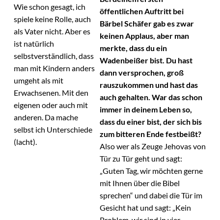
Wie schon gesagt, ich
öffentlichen Auftritt bei
spiele keine Rolle, auch
Bärbel Schäfer gab es zwar
als Vater nicht. Aber es
keinen Applaus, aber man
ist natürlich
merkte, dass du ein
selbstverständlich, dass
Wadenbeißer bist. Du hast
man mit Kindern anders
dann versprochen, groß
umgeht als mit
rauszukommen und hast das
Erwachsenen. Mit den
auch gehalten. War das schon
eigenen oder auch mit
immer in deinem Leben so,
anderen. Da mache
dass du einer bist, der sich bis
selbst ich Unterschiede
zum bitteren Ende festbeißt?
(lacht).
Also wer als Zeuge Jehovas von
Tür zu Tür geht und sagt:
„Guten Tag, wir möchten gerne
mit Ihnen über die Bibel
sprechen“ und dabei die Tür im
Gesicht hat und sagt: „Kein
Problem, wir sind in vier