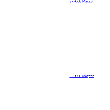
Von
ERFOLG Magazin
29.07.2026
6 Min.
©
Marc Conzelmann
Ralf Schumacher:
Von der Rennstrecke
ins Business
Von
ERFOLG Magazin
22.07.2026
17 Min.