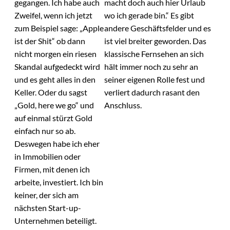
gegangen. Ich habe auch
macht doch auch hier Urlaub
Zweifel, wenn ich jetzt
wo ich gerade bin.“ Es gibt
zum Beispiel sage: „Apple
andere Geschäftsfelder und es
ist der Shit“ ob dann
ist viel breiter geworden. Das
nicht morgen ein riesen
klassische Fernsehen an sich
Skandal aufgedeckt wird
hält immer noch zu sehr an
und es geht alles in den
seiner eigenen Rolle fest und
Keller. Oder du sagst
verliert dadurch rasant den
„Gold, here we go“ und
Anschluss.
auf einmal stürzt Gold
einfach nur so ab.
Deswegen habe ich eher
in Immobilien oder
Firmen, mit denen ich
arbeite, investiert. Ich bin
keiner, der sich am
nächsten Start-up-
Unternehmen beteiligt.