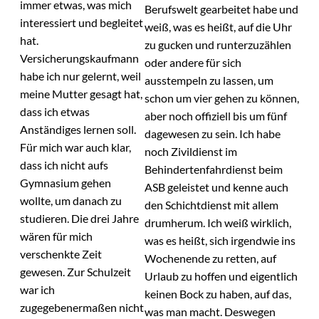
immer etwas, was mich
Berufswelt gearbeitet habe und
interessiert und begleitet
weiß, was es heißt, auf die Uhr
hat.
zu gucken und runterzuzählen
Versicherungskaufmann
oder andere für sich
habe ich nur gelernt, weil
ausstempeln zu lassen, um
meine Mutter gesagt hat,
schon um vier gehen zu können,
dass ich etwas
aber noch offiziell bis um fünf
Anständiges lernen soll.
dagewesen zu sein. Ich habe
Für mich war auch klar,
noch Zivildienst im
dass ich nicht aufs
Behindertenfahrdienst beim
Gymnasium gehen
ASB geleistet und kenne auch
wollte, um danach zu
den Schichtdienst mit allem
studieren. Die drei Jahre
drumherum. Ich weiß wirklich,
wären für mich
was es heißt, sich irgendwie ins
verschenkte Zeit
Wochenende zu retten, auf
gewesen. Zur Schulzeit
Urlaub zu hoffen und eigentlich
war ich
keinen Bock zu haben, auf das,
zugegebenermaßen nicht
was man macht. Deswegen