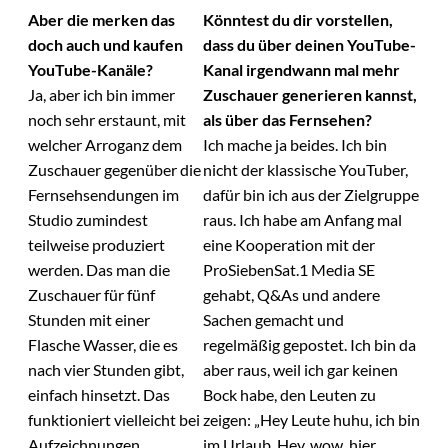
Aber die merken das
Könntest du dir vorstellen,
doch auch und kaufen
dass du über deinen YouTube-
YouTube-Kanäle?
Kanal irgendwann mal mehr
Ja, aber ich bin immer
Zuschauer generieren kannst,
noch sehr erstaunt, mit
als über das Fernsehen?
welcher Arroganz dem
Ich mache ja beides. Ich bin
Zuschauer gegenüber die
nicht der klassische YouTuber,
Fernsehsendungen im
dafür bin ich aus der Zielgruppe
Studio zumindest
raus. Ich habe am Anfang mal
teilweise produziert
eine Kooperation mit der
werden. Das man die
ProSiebenSat.1 Media SE
Zuschauer für fünf
gehabt, Q&As und andere
Stunden mit einer
Sachen gemacht und
Flasche Wasser, die es
regelmäßig gepostet. Ich bin da
nach vier Stunden gibt,
aber raus, weil ich gar keinen
einfach hinsetzt. Das
Bock habe, den Leuten zu
funktioniert vielleicht bei
zeigen: „Hey Leute huhu, ich bin
Aufzeichnungen
im Urlaub. Hey, wow, hier