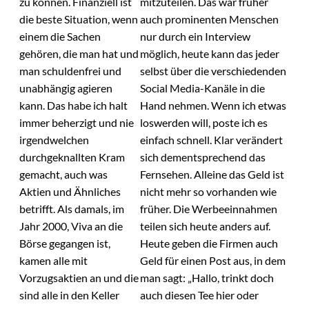
zu können. Finanziell ist
mitzuteilen. Das war früher
die beste Situation, wenn
auch prominenten Menschen
einem die Sachen
nur durch ein Interview
gehören, die man hat und
möglich, heute kann das jeder
man schuldenfrei und
selbst über die verschiedenden
unabhängig agieren
Social Media-Kanäle in die
kann. Das habe ich halt
Hand nehmen. Wenn ich etwas
immer beherzigt und nie
loswerden will, poste ich es
irgendwelchen
einfach schnell. Klar verändert
durchgeknallten Kram
sich dementsprechend das
gemacht, auch was
Fernsehen. Alleine das Geld ist
Aktien und Ähnliches
nicht mehr so vorhanden wie
betrifft. Als damals, im
früher. Die Werbeeinnahmen
Jahr 2000, Viva an die
teilen sich heute anders auf.
Börse gegangen ist,
Heute geben die Firmen auch
kamen alle mit
Geld für einen Post aus, in dem
Vorzugsaktien an und die
man sagt: „Hallo, trinkt doch
sind alle in den Keller
auch diesen Tee hier oder