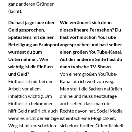
ganz anderen Gründen
(lacht).
Du hast ja gerade über
Wie verändert sich denn
Geld gesprochen.
dieses lineare Fernsehen? Du
Spätestens mit deiner
hast vorhin schon YouTube
Beteiligung an Brainpool
angesprochen und hast selber
wurdest du zum
einen großen YouTube-Kanal.
Unternehmer. Wie
Auf der anderen Seite hast du
wichtig ist dir Einfluss
dann typische TV-Shows.
und Geld?
Von einem großen YouTube-
Einfluss ist mir bei der
Kanal bin ich weit von weg.
Arbeit vor allem
Man stellt die Sachen natürlich
inhaltlich wichtig. Um
online und muss heutzutage
Einfluss zu bekommen
auch sehen, dass man die
hilft Geld natürlich, auch
Rechte davon hat. Social Media
wenn es nicht der einzige
ist einfach eine Möglichkeit,
Weg ist mitentscheiden
sich einer breiten Öffentlichkeit