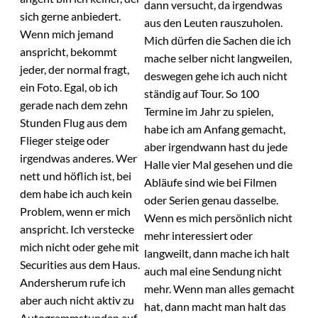
dann versucht, da irgendwas
sich gerne anbiedert.
aus den Leuten rauszuholen.
Wenn mich jemand
Mich dürfen die Sachen die ich
anspricht, bekommt
mache selber nicht langweilen,
jeder, der normal fragt,
deswegen gehe ich auch nicht
ein Foto. Egal, ob ich
ständig auf Tour. So 100
gerade nach dem zehn
Termine im Jahr zu spielen,
Stunden Flug aus dem
habe ich am Anfang gemacht,
Flieger steige oder
aber irgendwann hast du jede
irgendwas anderes. Wer
Halle vier Mal gesehen und die
nett und höflich ist, bei
Abläufe sind wie bei Filmen
dem habe ich auch kein
oder Serien genau dasselbe.
Problem, wenn er mich
Wenn es mich persönlich nicht
anspricht. Ich verstecke
mehr interessiert oder
mich nicht oder gehe mit
langweilt, dann mache ich halt
Securities aus dem Haus.
auch mal eine Sendung nicht
Andersherum rufe ich
mehr. Wenn man alles gemacht
aber auch nicht aktiv zu
hat, dann macht man halt das
Autogrammstunden auf.