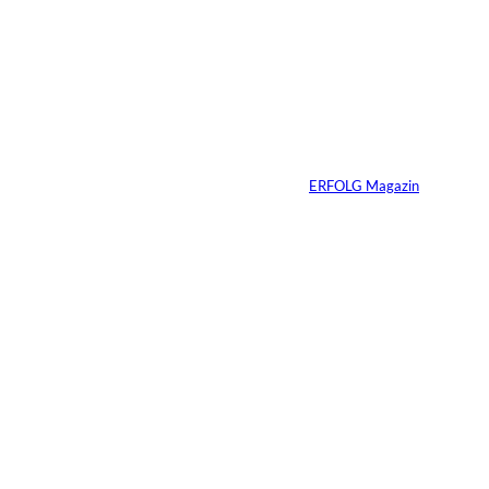
IMAGO / Anadolu
©
Agency
Ein Mikrofon, 82
Millionen Dollar
Von
ERFOLG Magazin
04.08.2026
5 Min.
IMAGO / Dirk
©
Jacobs
Vom Dorfacker zur
Weltmarke