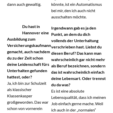
dann auch gewaltig.
könnte, ist ein Automatismus
bei mir, den ich auch nicht
ausschalten möchte.
Du hast in
Irgendwann gab es ja den
Hannover eine
Punkt, an dem du dich
Ausbildung zum
vollends der Unterhaltung
Versicherungskaufmann
verschrieben hast. Liebst du
gemacht, auch nachdem
diesen Beruf? Das kann man
du zu der Zeit schon
wahrscheinlich gar nicht mehr
deine Leidenschaft fürs
als Beruf bezeichnen, sondern
Unterhalten gefunden
das ist wahrscheinlich einfach
hattest, oder?
deine Lebensart. Oder trennst
Ja, ich bin zur Schulzeit
du da was?
als klassischer
Es ist eine absolute
Klassenkasper
Lebensqualität, dass ich meinen
großgeworden. Das war
Job einfach gerne mache. Weil
schon von vornerein
ich auch in der „normalen“