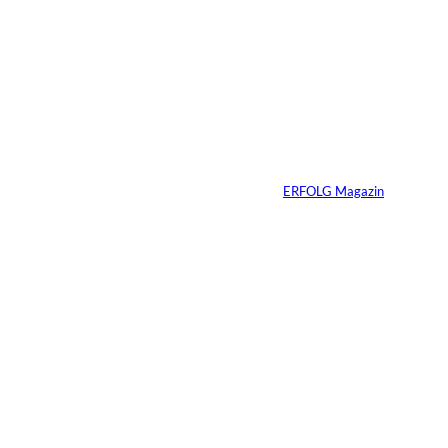
Warum Ihr
Unternehmen heute
schon verkaufsbereit
sein muss – auch
wenn Sie niemals
verkaufen wollen
Von
ERFOLG Magazin
06.07.2026
7 Min.
Yacht-Betrug auf
TikTok