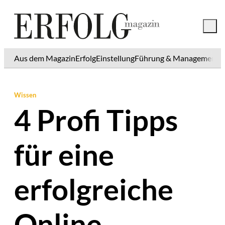
Aus dem Magazin
Erfolg
Einstellung
Führung & Management
K
Wissen
4 Profi Tipps
für eine
erfolgreiche
Online