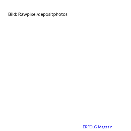
Bild: Rawpixel/depositphotos
Das könnte
Sie auch
©
Tobias Epple
interessiere
Vom
Immobilienwunsch
n:
zum tragfähigen
Finanzierungsplan
Von
ERFOLG Magazin