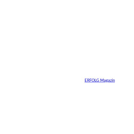
30.07.2026
6 Min.
Andreas Steindl;
©
IMAGO / Sven
Simon
Vom Kind zum
Konsumenten
Von
ERFOLG Magazin
09.07.2026
6 Min.