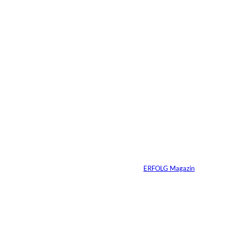
09.07.2026
6 Min.
Warum Ihr
Unternehmen heute
schon verkaufsbereit
sein muss – auch
wenn Sie niemals
verkaufen wollen
Von
ERFOLG Magazin
06.07.2026
7 Min.