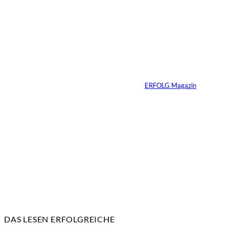
Yacht-Betrug auf
TikTok
Von
ERFOLG Magazin
26.05.2026
2 Min.
DAS LESEN ERFOLGREICHE