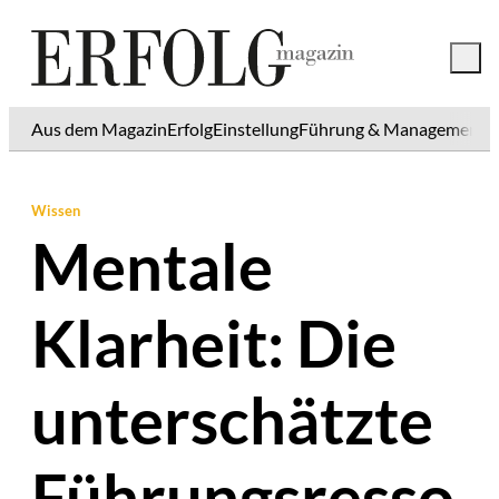
Aus dem Magazin
Erfolg
Einstellung
Führung & Management
K
Wissen
Mentale
Klarheit: Die
unterschätzte
Führungsresso