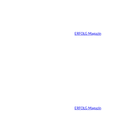
interessiere
Vom
Immobilienwunsch
n:
zum tragfähigen
Finanzierungsplan
Von
ERFOLG Magazin
30.07.2026
6 Min.
Andreas Steindl;
©
IMAGO / Sven
Simon
Vom Kind zum
Konsumenten
Von
ERFOLG Magazin