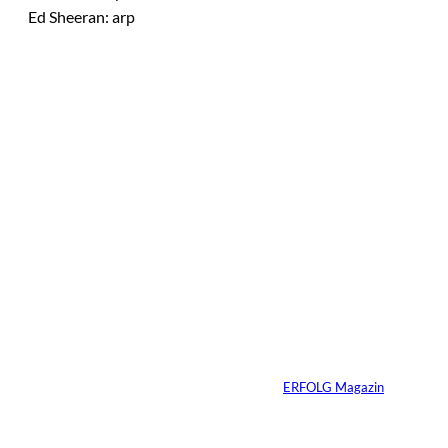
Ed Sheeran: arp
Das könnte
Sie auch
©
Tobias Epple
interessiere
Vom
Immobilienwunsch
n:
zum tragfähigen
Finanzierungsplan
Von
ERFOLG Magazin
30.07.2026