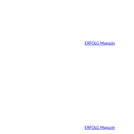
Unternehmen heute
schon verkaufsbereit
sein muss – auch
wenn Sie niemals
verkaufen wollen
Von
ERFOLG Magazin
06.07.2026
7 Min.
Yacht-Betrug auf
TikTok
Von
ERFOLG Magazin