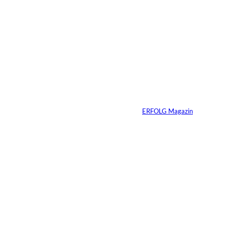
6 Min.
Andreas Steindl;
©
IMAGO / Sven
Simon
Vom Kind zum
Konsumenten
Von
ERFOLG Magazin
09.07.2026
6 Min.
Warum Ihr