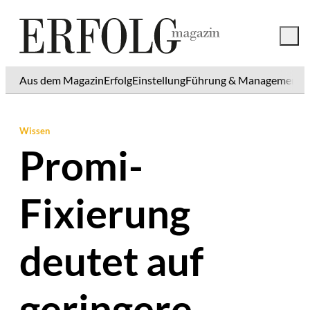
Aus dem Magazin
Erfolg
Einstellung
Führung & Management
K
Wissen
Promi-
Fixierung
deutet auf
geringere