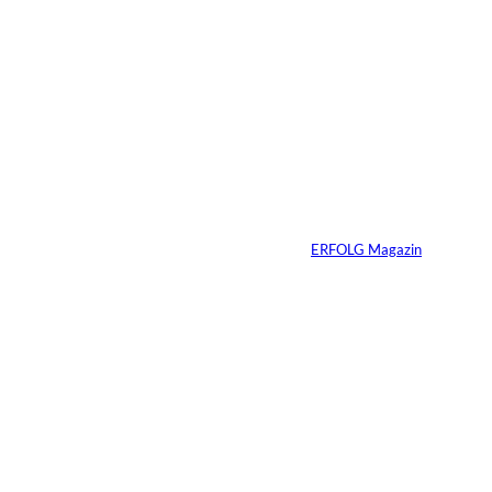
6 Min.
©
Marc Conzelmann
Ralf Schumacher:
Von der Rennstrecke
ins Business
Von
ERFOLG Magazin
22.07.2026
17 Min.