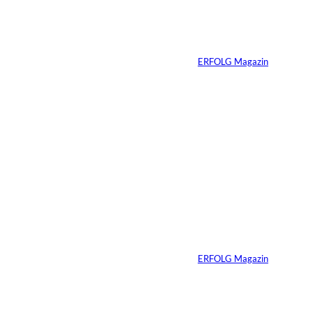
Ein Mikrofon, 82
Millionen Dollar
Von
ERFOLG Magazin
04.08.2026
5 Min.
IMAGO / Dirk
©
Jacobs
Vom Dorfacker zur
Weltmarke
Von
ERFOLG Magazin
29.07.2026