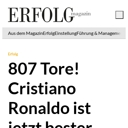
Aus dem Magazin
Erfolg
Einstellung
Führung & Management
K
Erfolg
807 Tore!
Cristiano
Ronaldo ist
jetzt bester