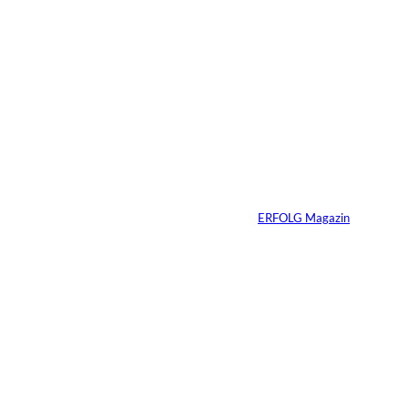
05.08.2026
5 Min.
IMAGO / Anadolu
©
Agency
Ein Mikrofon, 82
Millionen Dollar
Von
ERFOLG Magazin
04.08.2026
5 Min.
IMAGO / Dirk
©
Jacobs