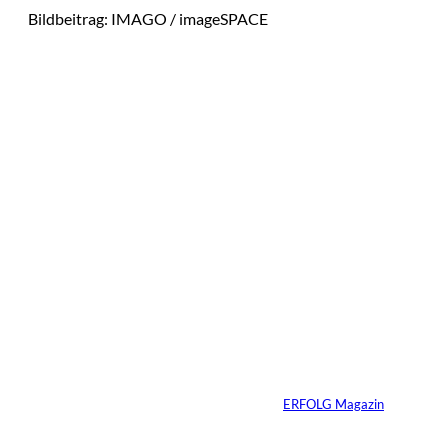
Bildbeitrag: IMAGO / imageSPACE
Das könnte
Sie auch
IMAGO / Image
©
Press Agency
interessiere
Ariana Grande zieht
eine Grenze: Erfolg
n:
braucht keine
ständige Sichtbarkeit
Von
ERFOLG Magazin