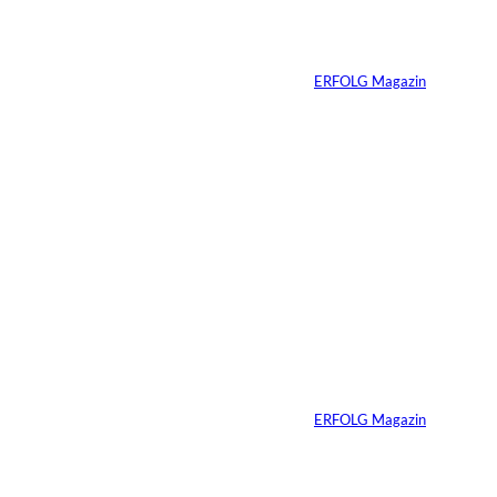
Vom Dorfacker zur
Weltmarke
Von
ERFOLG Magazin
29.07.2026
6 Min.
©
Marc Conzelmann
Ralf Schumacher:
Von der Rennstrecke
ins Business
Von
ERFOLG Magazin
22.07.2026