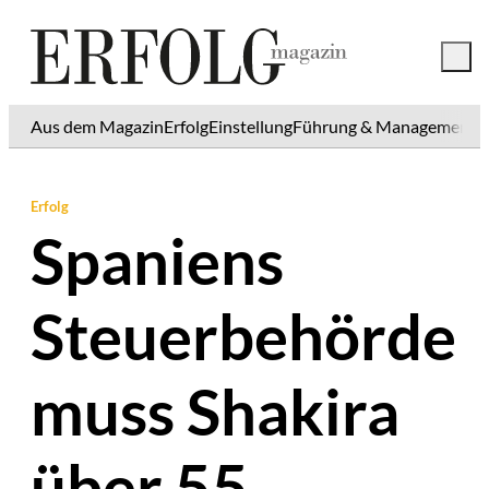
Aus dem Magazin
Erfolg
Einstellung
Führung & Management
K
Erfolg
Spaniens
Steuerbehörde
muss Shakira
über 55